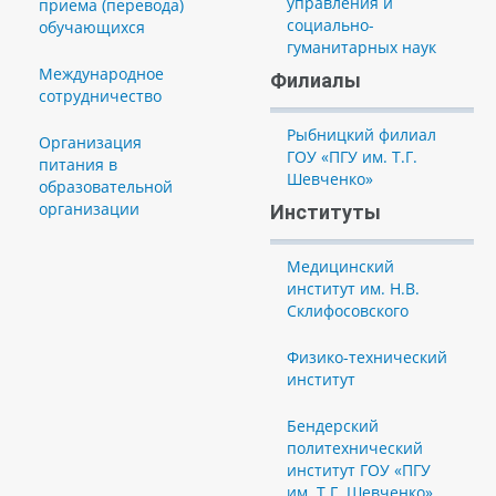
управления и
приема (перевода)
социально-
обучающихся
гуманитарных наук
Международное
Филиалы
сотрудничество
Рыбницкий филиал
Организация
ГОУ «ПГУ им. Т.Г.
питания в
Шевченко»
образовательной
организации
Институты
Медицинский
институт им. Н.В.
Склифосовского
Физико-технический
институт
Бендерский
политехнический
институт ГОУ «ПГУ
им. Т.Г. Шевченко»