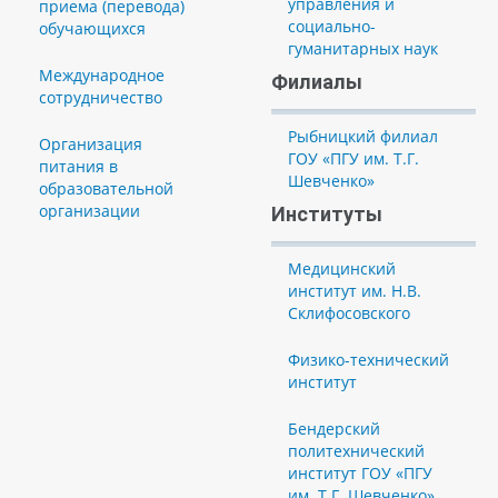
управления и
приема (перевода)
социально-
обучающихся
гуманитарных наук
Международное
Филиалы
сотрудничество
Рыбницкий филиал
Организация
ГОУ «ПГУ им. Т.Г.
питания в
Шевченко»
образовательной
организации
Институты
Медицинский
институт им. Н.В.
Склифосовского
Физико-технический
институт
Бендерский
политехнический
институт ГОУ «ПГУ
им. Т.Г. Шевченко»