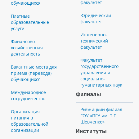
факультет
обучающихся
Юридический
Платные
факультет
образовательные
услуги
Инженерно-
технический
Финансово-
факультет
хозяйственная
деятельность
Факультет
государственного
Вакантные места для
управления и
приема (перевода)
социально-
обучающихся
гуманитарных наук
Международное
Филиалы
сотрудничество
Рыбницкий филиал
Организация
ГОУ «ПГУ им. Т.Г.
питания в
Шевченко»
образовательной
организации
Институты