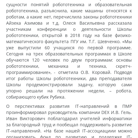
сущности понятий робототехника и образовательная
робототехника, разъяснила, какие машины относятся к
роботам, а какие нет, перечислила законы робототехники
Айзека Азимова и т.д. Олеся Васильевна рассказала
участникам конференции о деятельности Школы
робототехники, открытой в 2018 году на базе физико-
математического факультета ПГУ им. Т.Г. Шевченко. «Мы
уже выпустили 60 учащихся по первой программе.
Сегодня на трех образовательных программах в Школе
обучаются 120 человек по двум программам: основы
робототехники, механика и техника, скретч-
программирование», - отметила О.В. Коровай. Подводя
итог работы Школы робототехники, два преподавателя
Школы продемонстрировали задачу, которую сами
упорно решали на протяжении недели, – робота,
собирающего кубик Рубика.
О перспективах развития IT-направлений в ПМР
проинформировал руководитель компании DEX И.В. Гель.
Иван Викторович поблагодарил учителей информатики
за благородный труд и пообещал поддерживать развитие
IT-направлений. «На базе нашей IT-ассоциациии можно
организовать фонд по развитию и поддержке IT-