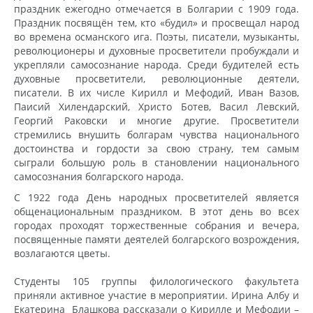
праздник ежегодно отмечается в Болгарии с 1909 года.
Праздник посвящён тем, кто «будил» и просвещал народ
во времена османского ига. Поэты, писатели, музыканты,
революционеры и духовные просветители пробуждали и
укрепляли самосознание народа. Среди будителей есть
духовные просветители, революционные деятели,
писатели. В их числе Кирилл и Мефодий, Иван Вазов,
Паисий Хилендарский, Христо Ботев, Васил Левский,
Георгий Раковски и многие другие. Просветители
стремились внушить болгарам чувства национального
достоинства и гордости за свою страну, тем самым
сыграли большую роль в становлении национального
самосознания болгарского народа.
С 1922 года День народных просветителей является
общенациональным праздником. В этот день во всех
городах проходят торжественные собрания и вечера,
посвященные памяти деятелей болгарского возрождения,
возлагаются цветы.
Студенты 105 группы филологического факультета
приняли активное участие в мероприятии. Ирина Албу и
Екатерина Блашкова рассказали о Кирилле и Мефодии –