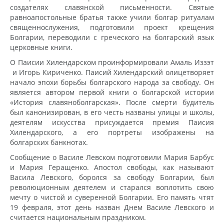
создателях славянской письменности. Святые
равноапостольные братья также учили болгар ритуалам
священнослужения, подготовили проект крещения
Болгарии, переводили с греческого на болгарский язык
церковные книги.
О Паисии Хилендарском проинформировали Амаль Иззэт
и Игорь Кириченко. Паисий Хилендарский олицетворяет
начало эпохи борьбы болгарского народа за свободу. Он
является автором первой книги о болгарской истории
«История славяноболгарская». После смерти будитель
был канонизирован, в его честь названы улицы и школы,
деятелям искусства присуждается премия Паисия
Хилендарского, а его портреты изображены на
болгарских банкнотах.
Сообщение о Василе Левском подготовили Мария Барбус
и Мария Геращенко. Апостол свободы, как называют
Васила Левского, боролся за свободу Болгарии, был
революционным деятелем и старался воплотить свою
мечту о чистой и суверенной Болгарии. Его память чтят
19 февраля, этот день назван Днем Василе Левского и
считается национальным праздником.