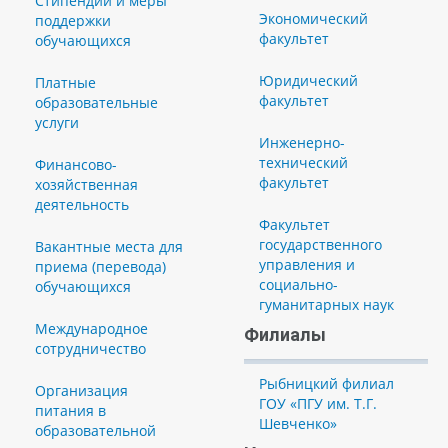
Стипендии и меры
Экономический
поддержки
факультет
обучающихся
Юридический
Платные
факультет
образовательные
услуги
Инженерно-
технический
Финансово-
факультет
хозяйственная
деятельность
Факультет
государственного
Вакантные места для
управления и
приема (перевода)
социально-
обучающихся
гуманитарных наук
Международное
Филиалы
сотрудничество
Рыбницкий филиал
Организация
ГОУ «ПГУ им. Т.Г.
питания в
Шевченко»
образовательной