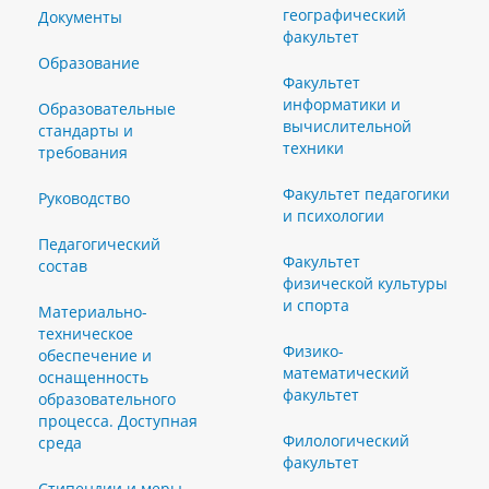
географический
Документы
факультет
Образование
Факультет
информатики и
Образовательные
вычислительной
стандарты и
техники
требования
Факультет педагогики
Руководство
и психологии
Педагогический
Факультет
состав
физической культуры
и спорта
Материально-
техническое
Физико-
обеспечение и
математический
оснащенность
факультет
образовательного
процесса. Доступная
Филологический
среда
факультет
Стипендии и меры