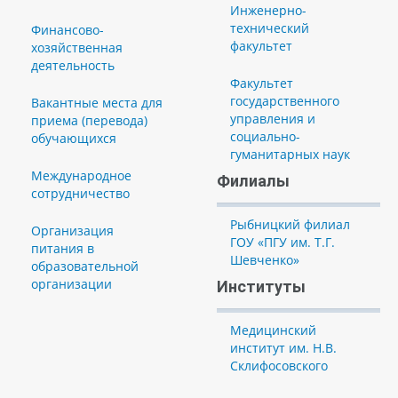
Инженерно-
технический
Финансово-
факультет
хозяйственная
деятельность
Факультет
государственного
Вакантные места для
управления и
приема (перевода)
социально-
обучающихся
гуманитарных наук
Международное
Филиалы
сотрудничество
Рыбницкий филиал
Организация
ГОУ «ПГУ им. Т.Г.
питания в
Шевченко»
образовательной
организации
Институты
Медицинский
институт им. Н.В.
Склифосовского