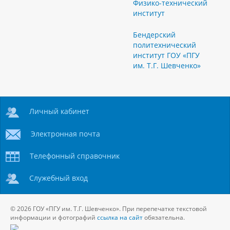
Физико-технический
институт
Бендерский
политехнический
институт ГОУ «ПГУ
им. Т.Г. Шевченко»
Личный кабинет
Электронная почта
Телефонный справочник
Служебный вход
© 2026 ГОУ «ПГУ им. Т.Г. Шевченко». При перепечатке текстовой
информации и фотографий
ссылка на сайт
обязательна.