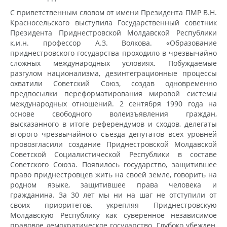
С приветственным словом от имени Президента ПМР В.Н.
Красносельского выступила Государственный советник
Президента Приднестровской Молдавской Республики
к.и.н. профессор А.З. Волкова. «Образование
приднестровского государства проходило в чрезвычайно
сложных международных условиях. Побуждаемые
разгулом национализма, дезинтеграционные процессы
охватили Советский Союз, создав одновременно
предпосылки переформатирования мировой системы
международных отношений. 2 сентября 1990 года на
основе свободного волеизъявления граждан,
высказанного в итоге референдумов и сходов, делегаты
второго чрезвычайного съезда депутатов всех уровней
провозгласили создание Приднестровской Молдавской
Советской Социалистической Республики в составе
Советского Союза. Появилось государство, защитившее
право приднестровцев жить на своей земле, говорить на
родном языке, защитившее права человека и
гражданина. За 30 лет мы ни на шаг не отступили от
своих приоритетов, укрепляя Приднестровскую
Молдавскую Республику как суверенное независимое
правовое демократическое государство. Глубоко убежден,