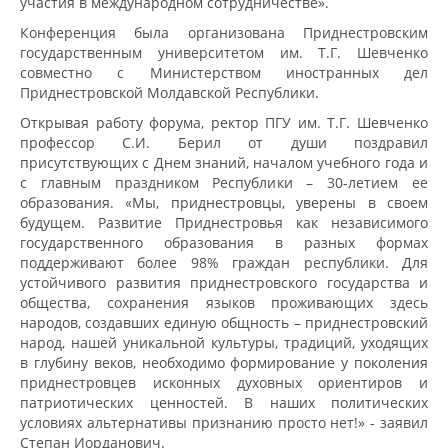
участия в международном сотрудничестве».
Конференция была организована Приднестровским
государственным университетом им. Т.Г. Шевченко
совместно с Министерством иностранных дел
Приднестровской Молдавской Республики.
Открывая работу форума, ректор ПГУ им. Т.Г. Шевченко
профессор С.И. Берил от души поздравил
присутствующих с Днем знаний, началом учебного года и
с главным праздником Республики – 30-летием ее
образования. «Мы, приднестровцы, уверены в своем
будущем. Развитие Приднестровья как независимого
государственного образования в разных формах
поддерживают более 98% граждан республики. Для
устойчивого развития приднестровского государства и
общества, сохранения языков проживающих здесь
народов, создавших единую общность – приднестровский
народ, нашей уникальной культуры, традиций, уходящих
в глубину веков, необходимо формирование у поколения
приднестровцев исконных духовных ориентиров и
патриотических ценностей. В наших политических
условиях альтернативы признанию просто нет!» - заявил
Степан Иорданович.