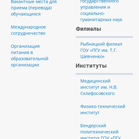
государственного
Вакантные места для
управления и
приема (перевода)
социально-
обучающихся
гуманитарных наук
Международное
Филиалы
сотрудничество
Рыбницкий филиал
Организация
ГОУ «ПГУ им. Т.Г.
питания в
Шевченко»
образовательной
организации
Институты
Медицинский
институт им. Н.В.
Склифосовского
Физико-технический
институт
Бендерский
политехнический
институт ГОУ «ПГУ