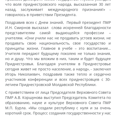
что воля приднестровского народа, высказанная 30 лет
назад, заслуживает международного признания!» -
говорилось в приветствии Президента.
Поздравив всех с Днем знаний, Первый президент ПМР
И.Н. Смирнов высказал слова искренней благодарности
представителям самой выдающейся профессии –
учителям. «Они учили нас не продавать устоев жизни, не
продавать свою национальность, свое государство и
принципы жизни. Главное в учебе – это воспитание…
Учителя передают будущему поколею не только знания,
но и душу. Что мы вложим в них, таким и будет будущее
Приднестровья. Благодаря учителям в Приднестровье
сегодня живет не просто население, а народ», - заключил
Игорь Николаевич, поздравив также тепло и сердечно
участников конференции и всех приднестровцев с 30-
летием Приднестровской Молдавской Республики.
С приветствием от лица Председателя Верховного Совета
ПМР А.В. Коршунова выступил Председатель Комитета по
образованию, науке и культуре Верховного Совета ПМР
М.П. Бурла. «Мы создали республику с нуля и за очень
короткий срок. Процесс создания государственности у нас