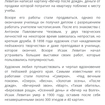
Левитан написал картину «Вечер после дождя», деньги от
продажи которой потратил на квартиру поближе к месту
учебы.
Вскоре его работы стали продаваться, однако по
окончании училища он получил диплом с разрешением
работать учителем чистописания. После его знакомства с
Антоном Павловичем Чеховым, у двух творческих
личностей на некоторое время завязалась непростая, но
крепкая дружба. В 1898 года художник стал «академиком
пейзажного творчества» и даже преподавал в училище,
которое окончил. Вскоре Исаак Левитан начал
устраивать большие выставки своих работ, которые
пользовались популярностью.
Художник любил путешествовать и черпал вдохновение
от пейзажей родного края. Самыми известными его
работами стали полотна «Сумерки», «Над вечным
покоем», «Озеро», «Весна», «Золотая осень», «После
дождя», «Вечерний звон», «Март», «Тихая обитель»,
«Березовая роща», «Осенний день» и «Вечер на Волге».
Исаак Левитан умер в 1900 году, оставив после себя
незавершенными около 300 этюдов и 40 картин.