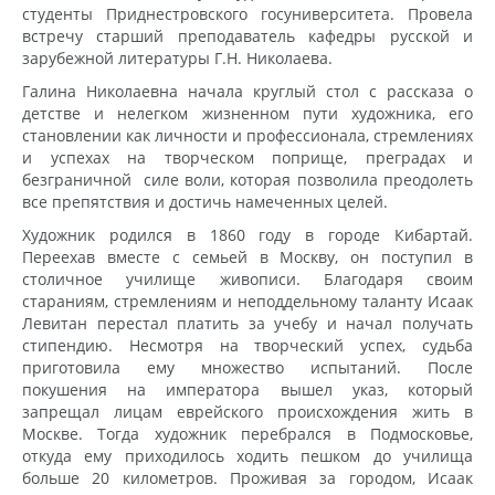
студенты Приднестровского госуниверситета. Провела
встречу старший преподаватель кафедры русской и
зарубежной литературы Г.Н. Николаева.
Галина Николаевна начала круглый стол с рассказа о
детстве и нелегком жизненном пути художника, его
становлении как личности и профессионала, стремлениях
и успехах на творческом поприще, преградах и
безграничной силе воли, которая позволила преодолеть
все препятствия и достичь намеченных целей.
Художник родился в 1860 году в городе Кибартай.
Переехав вместе с семьей в Москву, он поступил в
столичное училище живописи. Благодаря своим
стараниям, стремлениям и неподдельному таланту Исаак
Левитан перестал платить за учебу и начал получать
стипендию. Несмотря на творческий успех, судьба
приготовила ему множество испытаний. После
покушения на императора вышел указ, который
запрещал лицам еврейского происхождения жить в
Москве. Тогда художник перебрался в Подмосковье,
откуда ему приходилось ходить пешком до училища
больше 20 километров. Проживая за городом, Исаак