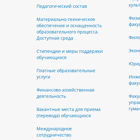
куль
Педагогический состав
Физи
Материально-техническое
факу
обеспечение и оснащенность
образовательного процесса.
Фило
Доступная среда
Экон
Стипендии и меры поддержки
обучающихся
Юрид
Платные образовательные
услуги
Инже
факу
Финансово-хозяйственная
деятельность
Факу
упра
гума
Вакантные места для приема
(перевода) обучающихся
Международное
сотрудничество