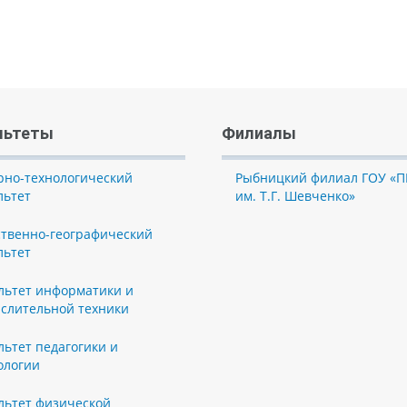
льтеты
Филиалы
рно-технологический
Рыбницкий филиал ГОУ «П
льтет
им. Т.Г. Шевченко»
ственно-географический
льтет
льтет информатики и
слительной техники
льтет педагогики и
ологии
льтет физической