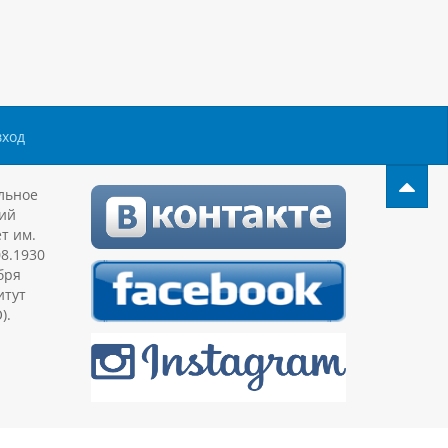
вход
льное
ий
т им.
08.1930
бря
итут
).