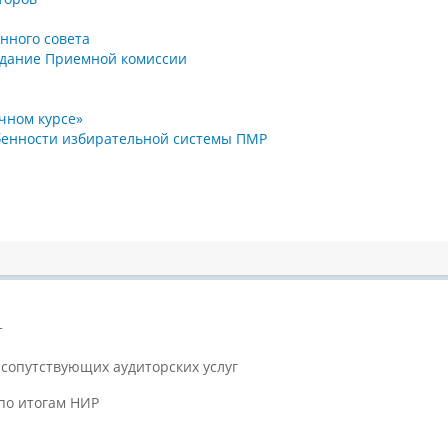
нного совета
седание Приемной комиссии
чном курсе»
обенности избирательной системы ПМР
т
сопутствующих аудиторских услуг
по итогам НИР