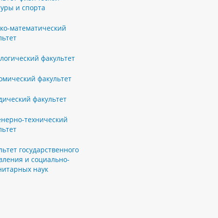
туры и спорта
ко-математический
льтет
логический факультет
омический факультет
ический факультет
нерно-технический
льтет
льтет государственного
вления и социально-
нитарных наук