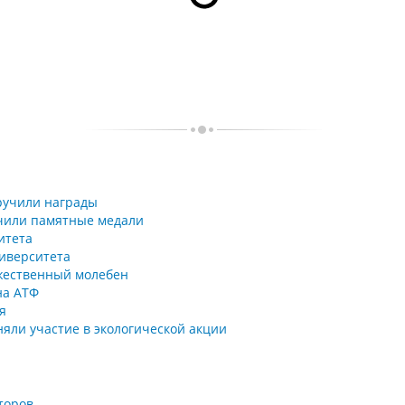
ручили награды
учили памятные медали
итета
иверситета
ржественный молебен
на АТФ
я
няли участие в экологической акции
торов