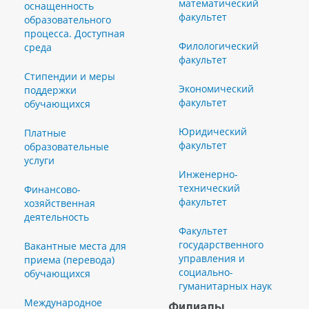
математический
оснащенность
факультет
образовательного
процесса. Доступная
Филологический
среда
факультет
Стипендии и меры
Экономический
поддержки
факультет
обучающихся
Юридический
Платные
факультет
образовательные
услуги
Инженерно-
технический
Финансово-
факультет
хозяйственная
деятельность
Факультет
государственного
Вакантные места для
управления и
приема (перевода)
социально-
обучающихся
гуманитарных наук
Международное
Филиалы