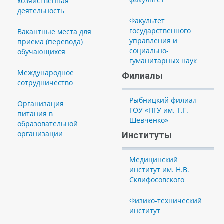
хозяйственная
деятельность
Факультет
государственного
Вакантные места для
управления и
приема (перевода)
социально-
обучающихся
гуманитарных наук
Международное
Филиалы
сотрудничество
Рыбницкий филиал
Организация
ГОУ «ПГУ им. Т.Г.
питания в
Шевченко»
образовательной
организации
Институты
Медицинский
институт им. Н.В.
Склифосовского
Физико-технический
институт