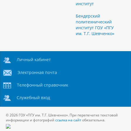
институт
Бендерский
политехнический
институт ГОУ «ПГУ
им. Т.Г. Шевченко»
Личный кабинет
Электронная почта
Телефонный справочник
Служебный вход
© 2026 ГОУ «ПГУ им. Т.Г. Шевченко». При перепечатке текстовой
информации и фотографий
ссылка на сайт
обязательна.