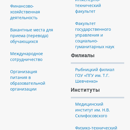
технический
Финансово-
факультет
хозяйственная
деятельность
Факультет
государственного
Вакантные места для
управления и
приема (перевода)
социально-
обучающихся
гуманитарных наук
Международное
Филиалы
сотрудничество
Рыбницкий филиал
Организация
ГОУ «ПГУ им. Т.Г.
питания в
Шевченко»
образовательной
организации
Институты
Медицинский
институт им. Н.В.
Склифосовского
Физико-технический