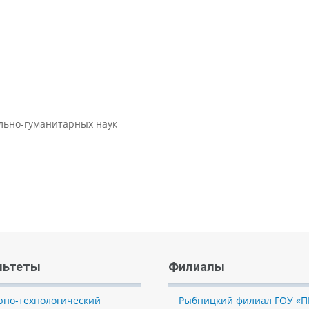
ально-гуманитарных наук
льтеты
Филиалы
рно-технологический
Рыбницкий филиал ГОУ «П