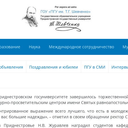
разование
Наука
Международное сотрудничество
Му
объявления
Поздравления и юбилеи
ПГУ в СМИ
Интерв
Приднестровском госуниверситете завершилось торжественн
ьтурно-просветительским центром имени Святых равноапостол
трированное выражение всего лучшего, что есть в молодежи
а вас большие надежды», – отметил в своем обращении ректор С
 Приднестровье Н.В. Журавлев наградил студентов кафе