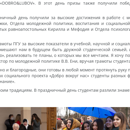
 «DOBRO&LUBOV». В этот день призы также получили побед
дничный день получили за высокие достижения в работе с 
жки, Отдела молодежной политики, воспитания и социально
ятых равноапостольных Кирилла и Мефодия и Отдела психоло
моты ПГУ за высокие показатели в учебной, научной и социал
омешают нам в будущем быть дружной студенческой семьей, 
, реализовать те планы, о которых мы все мечтаем. Я хочу по
ктор по молодежной политике В.В. Ени, вручая грамоты студент
 но и благородные, они готовы в любой момент протянуть рук
 социального проекта «Добро вокруг нас» студенты разных 
нание».
воим традициям. В праздничный день студентам разлили знаме