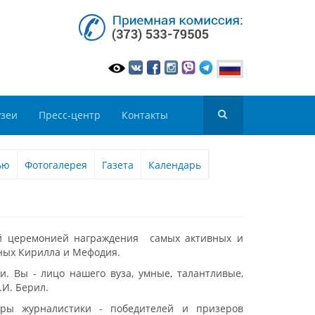
зеи
Пресс-центр
Контакты
ью
Фотогалерея
Газета
Календарь
ой церемонией награждения самых активных и
ьных Кирилла и Мефодия.
. Вы - лицо нашего вуза, умные, талантливые,
.И. Берил.
дры журналистики - победителей и призеров