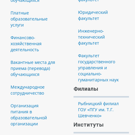
обучающихся
Юридический
Платные
факультет
образовательные
услуги
Инженерно-
технический
Финансово-
факультет
хозяйственная
деятельность
Факультет
государственного
Вакантные места для
управления и
приема (перевода)
социально-
обучающихся
гуманитарных наук
Международное
Филиалы
сотрудничество
Рыбницкий филиал
Организация
ГОУ «ПГУ им. Т.Г.
питания в
Шевченко»
образовательной
организации
Институты