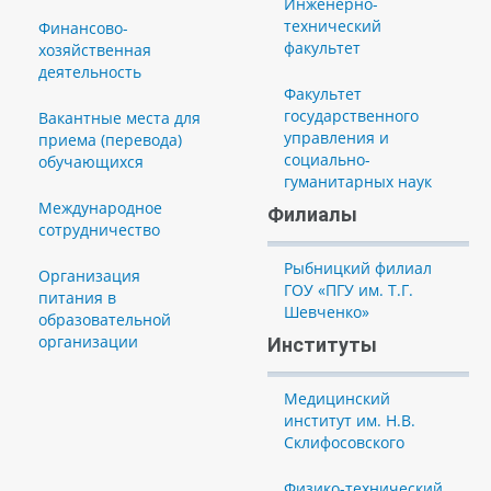
Инженерно-
технический
Финансово-
факультет
хозяйственная
деятельность
Факультет
государственного
Вакантные места для
управления и
приема (перевода)
социально-
обучающихся
гуманитарных наук
Международное
Филиалы
сотрудничество
Рыбницкий филиал
Организация
ГОУ «ПГУ им. Т.Г.
питания в
Шевченко»
образовательной
организации
Институты
Медицинский
институт им. Н.В.
Склифосовского
Физико-технический