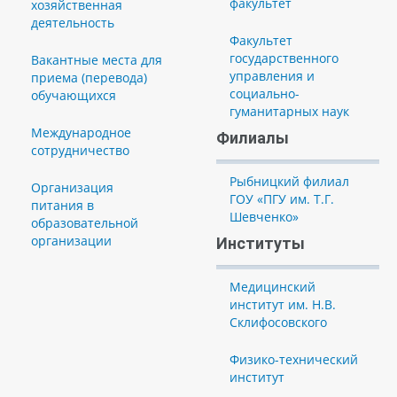
факультет
хозяйственная
деятельность
Факультет
государственного
Вакантные места для
управления и
приема (перевода)
социально-
обучающихся
гуманитарных наук
Международное
Филиалы
сотрудничество
Рыбницкий филиал
Организация
ГОУ «ПГУ им. Т.Г.
питания в
Шевченко»
образовательной
организации
Институты
Медицинский
институт им. Н.В.
Склифосовского
Физико-технический
институт