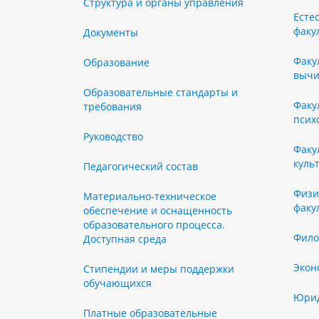
Структура и органы управления
Есте
факу
Документы
Факу
Образование
вычи
Образовательные стандарты и
Факу
требования
псих
Руководство
Факу
куль
Педагогический состав
Физи
Материально-техническое
факу
обеспечение и оснащенность
образовательного процесса.
Фило
Доступная среда
Экон
Стипендии и меры поддержки
обучающихся
Юрид
Платные образовательные