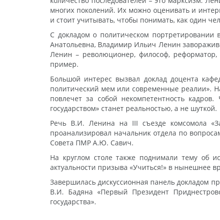
количество последователей – это марксизм. Лен
многих поколений. Их можно оценивать и интер
и стоит учитывать, чтобы понимать, как один че
С докладом о политическом портретировании в
Анатольевна, Владимир Ильич Ленин завораживал
Ленин – революционер, философ, реформатор, 
пример.
Большой интерес вызвал доклад доцента кафед
политический мем или современные реалии». На
повлечет за собой некомпетентность кадров.
государством» станет реальностью, а не шуткой.
Речь В.И. Ленина на III съезде комсомола «
проанализировал начальник отдела по вопроса
Совета ПМР А.Ю. Савич.
На круглом столе также поднимали тему об ис
актуальности призыва «Учиться!» в нынешнее в
Завершилась дискуссионная панель докладом п
В.И. Бадяна «Первый Президент Приднестров
государства».