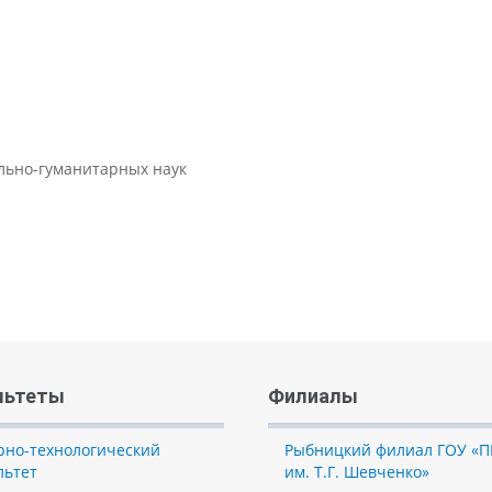
ально-гуманитарных наук
льтеты
Филиалы
рно-технологический
Рыбницкий филиал ГОУ «П
льтет
им. Т.Г. Шевченко»