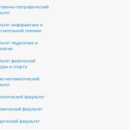
ственно-географический
льтет
льтет информатики и
слительной техники
льтет педагогики и
ологии
льтет физической
туры и спорта
ко-математический
льтет
логический факультет
омический факультет
ический факультет