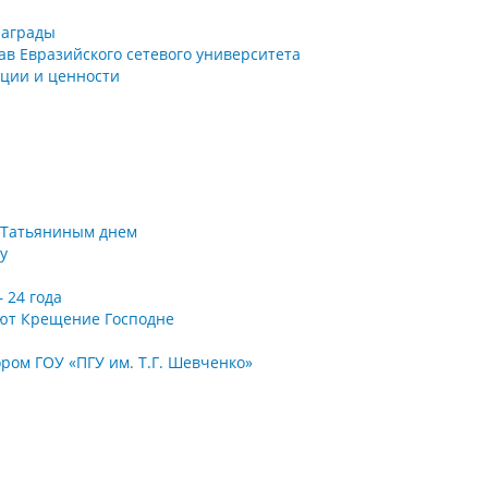
награды
тав Евразийского сетевого университета
иции и ценности
с Татьяниным днем
у
 24 года
ют Крещение Господне
ром ГОУ «ПГУ им. Т.Г. Шевченко»