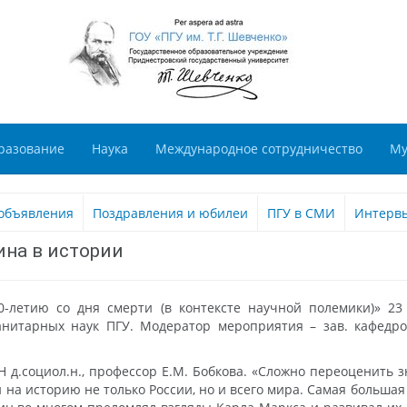
разование
Наука
Международное сотрудничество
Му
объявления
Поздравления и юбилеи
ПГУ в СМИ
Интерв
ина в истории
0-летию со дня смерти (в контексте научной полемики)» 23
анитарных наук ПГУ. Модератор мероприятия – зав. кафедрой
ГН д.социол.н., профессор Е.М. Бобкова. «Сложно переоценить
и на историю не только России, но и всего мира. Самая больша