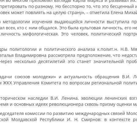
ин во многом преломлял взгляды Карла Маркса и развивал их.
претировать по-разному. Но бесспорно то, что это бесценный 
ловек может повлиять на целую страну», – отметила Елена Миха
 методологии изучения выдающейся личности выступила про
 всех, кто с ним общался. Это была культовая личность, его н
личность мифологическая. Это человек, политический портр
ры политологии и политического анализа к.полит.н. Н.В. Мя
талья Владимировна рассмотрела предположение, что недост
 Через несколько десятилетий это станет значительной про
Задачи союзов молодежи» и актуальность обращения В.И. 
м ЖКХ Управления Комитета по вопросам региональной полити
торическом наследии В.И. Ленина, эволюции ленинских взг
ремя и основных идеях революционера сквозь призму оценки 
редседателя комиссии по развитию международных связей Мол
ской Молдавской Республики И. Н. Смирнов: в контексте р