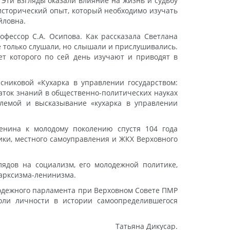
 Эти взгляды оказали влияние на жизнь и судьбу
исторический опыт, который необходимо изучать
йловна.
фессор С.А. Осипова. Как рассказала Светлана
е только слушали, но слышали и прислушивались.
ет которого по сей день изучают и приводят в
сниковой «Кухарка в управлении государством:
аток знаний в общественно-политических науках
блемой и высказывание «кухарка в управлении
Ленина к молодому поколению спустя 104 года
ки, местного самоуправления и ЖКХ Верховного
лядов на социализм, его молодежной политике,
марксизма-ленинизма.
одежного парламента при Верховном Совете ПМР
оли личности в истории самоопределившегося
Татьяна Дикусар.