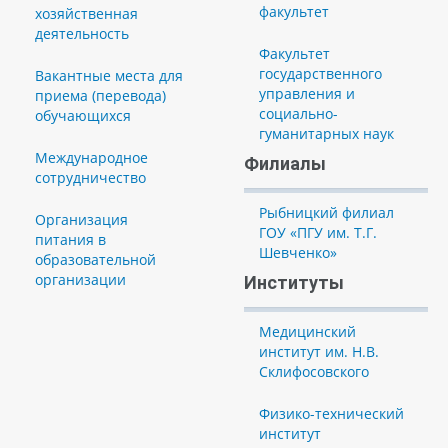
факультет
хозяйственная
деятельность
Факультет
государственного
Вакантные места для
управления и
приема (перевода)
социально-
обучающихся
гуманитарных наук
Международное
Филиалы
сотрудничество
Рыбницкий филиал
Организация
ГОУ «ПГУ им. Т.Г.
питания в
Шевченко»
образовательной
организации
Институты
Медицинский
институт им. Н.В.
Склифосовского
Физико-технический
институт