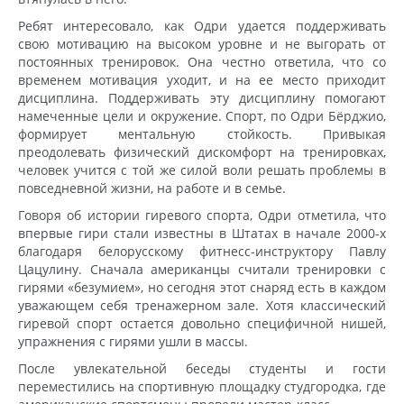
Ребят интересовало, как Одри удается поддерживать
свою мотивацию на высоком уровне и не выгорать от
постоянных тренировок. Она честно ответила, что со
временем мотивация уходит, и на ее место приходит
дисциплина. Поддерживать эту дисциплину помогают
намеченные цели и окружение. Спорт, по Одри Бёрджио,
формирует ментальную стойкость. Привыкая
преодолевать физический дискомфорт на тренировках,
человек учится с той же силой воли решать проблемы в
повседневной жизни, на работе и в семье.
Говоря об истории гиревого спорта, Одри отметила, что
впервые гири стали известны в Штатах в начале 2000-х
благодаря белорусскому фитнесс-инструктору Павлу
Цацулину. Сначала американцы считали тренировки с
гирями «безумием», но сегодня этот снаряд есть в каждом
уважающем себя тренажерном зале. Хотя классический
гиревой спорт остается довольно специфичной нишей,
упражнения с гирями ушли в массы.
После увлекательной беседы студенты и гости
переместились на спортивную площадку студгородка, где