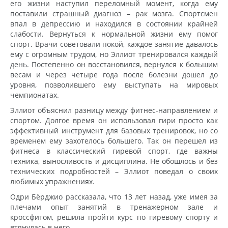
его жизни наступил переломный момент, когда ему
поставили страшный диагноз – рак мозга. Спортсмен
впал в депрессию и находился в состоянии крайней
слабости. Вернуться к нормальной жизни ему помог
спорт. Врачи советовали покой, каждое занятие давалось
ему с огромным трудом, но Эллиот тренировался каждый
день. Постепенно он восстановился, вернулся к большим
весам и через четыре года после болезни дошел до
уровня, позволившего ему выступать на мировых
чемпионатах.
Эллиот объяснил разницу между фитнес-направлением и
спортом. Долгое время он использовал гири просто как
эффективный инструмент для базовых тренировок, но со
временем ему захотелось большего. Так он перешел из
фитнеса в классический гиревой спорт, где важны
техника, выносливость и дисциплина. Не обошлось и без
технических подробностей – Эллиот поведал о своих
любимых упражнениях.
Одри Бёрджио рассказала, что 13 лет назад, уже имея за
плечами опыт занятий в тренажерном зале и
кроссфитом, решила пройти курс по гиревому спорту и
втянулась в него.