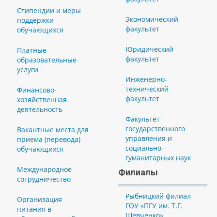
Стипендии и меры
Экономический
поддержки
факультет
обучающихся
Юридический
Платные
факультет
образовательные
услуги
Инженерно-
технический
Финансово-
факультет
хозяйственная
деятельность
Факультет
государственного
Вакантные места для
управления и
приема (перевода)
социально-
обучающихся
гуманитарных наук
Международное
Филиалы
сотрудничество
Рыбницкий филиал
Организация
ГОУ «ПГУ им. Т.Г.
питания в
Шевченко»