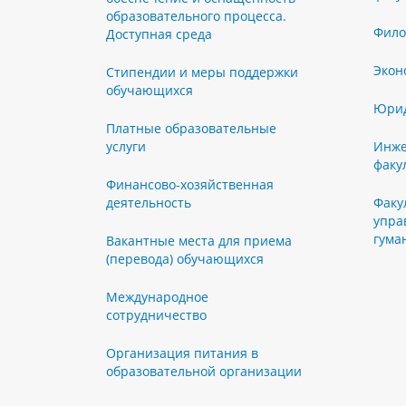
образовательного процесса.
Фило
Доступная среда
Экон
Стипендии и меры поддержки
обучающихся
Юрид
Платные образовательные
услуги
Инже
факу
Финансово-хозяйственная
деятельность
Факу
упра
гума
Вакантные места для приема
(перевода) обучающихся
Международное
сотрудничество
Организация питания в
образовательной организации