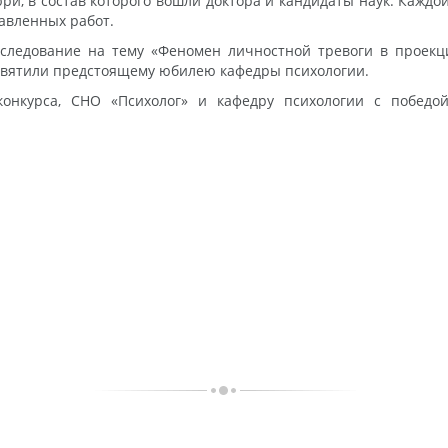
, в состав которого вошли доктора и кандидаты наук. Каждой
авленных работ.
сследование на тему «Феномен личностной тревоги в проекц
освятили предстоящему юбилею кафедры психологии.
конкурса, СНО «Психолог» и кафедру психологии с победо