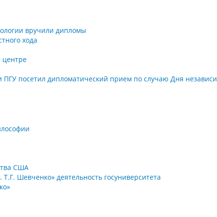
хологии вручили дипломы
стного хода
м центре
и ПГУ посетил дипломатический прием по случаю Дня независ
илософии
ства США
. Т.Г. Шевченко» деятельность госуниверситета
ко»