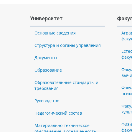
Университет
Факу
Основные сведения
Агра
факу
Структура и органы управления
Есте
факу
Документы
Факу
Образование
вычи
Образовательные стандарты и
Факу
требования
псих
Руководство
Факу
куль
Педагогический состав
Физи
Материально-техническое
факу
обеспечение и оснащенность