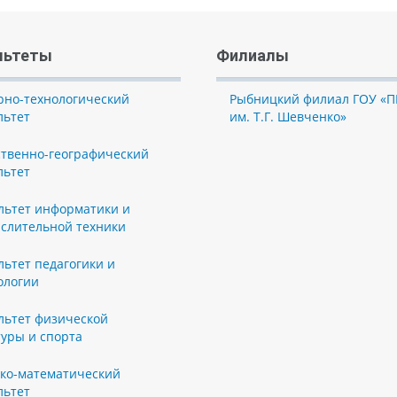
льтеты
Филиалы
рно-технологический
Рыбницкий филиал ГОУ «П
льтет
им. Т.Г. Шевченко»
ственно-географический
льтет
льтет информатики и
слительной техники
льтет педагогики и
ологии
льтет физической
туры и спорта
ко-математический
льтет