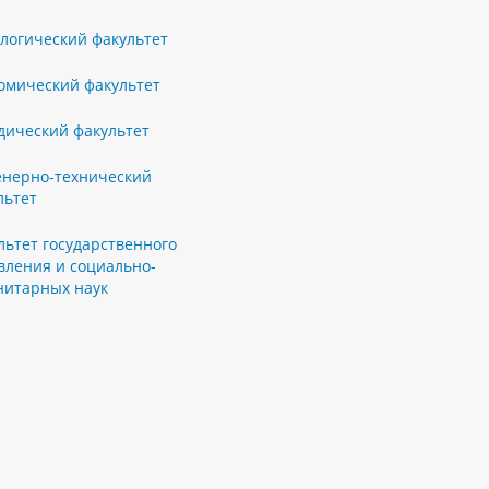
логический факультет
омический факультет
ический факультет
нерно-технический
льтет
льтет государственного
вления и социально-
нитарных наук