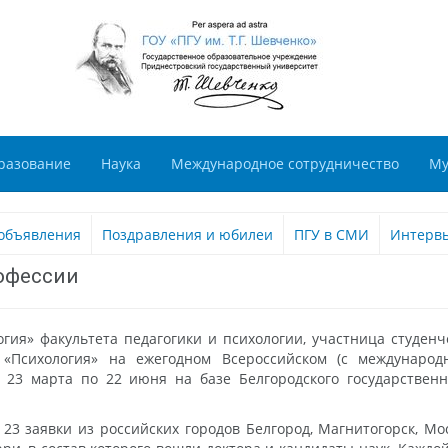
разование
Наука
Международное сотрудничество
Му
объявления
Поздравления и юбилеи
ПГУ в СМИ
Интерв
рофессии
огия» факультета педагогики и психологии, участница студенч
«Психология» на ежегодном Всероссийском (с международн
 23 марта по 22 июня на базе Белгородского государственно
 23 заявки из российских городов Белгород, Магнитогорск, Мос