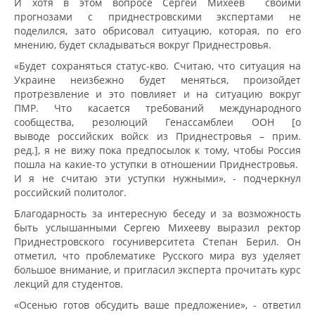
И хотя в этом вопросе Сергей Михеев своими
прогнозами с приднестровскими экспертами не
поделился, зато обрисовал ситуацию, которая, по его
мнению, будет складываться вокруг Приднестровья.
«Будет сохраняться статус-кво. Считаю, что ситуация на
Украине неизбежно будет меняться, произойдет
протрезвление и это повлияет и на ситуацию вокруг
ПМР. Что касается требований международного
сообщества, резолюций Генассамблеи ООН [о
выводе российских войск из Приднестровья – прим.
ред.], я не вижу пока предпосылок к тому, чтобы Россия
пошла на какие-то уступки в отношении Приднестровья.
И я не считаю эти уступки нужными», - подчеркнул
российский политолог.
Благодарность за интересную беседу и за возможность
быть услышанными Сергею Михееву выразил ректор
Приднестровского госуниверситета Степан Берил. Он
отметил, что проблематике Русского мира вуз уделяет
большое внимание, и пригласил эксперта прочитать курс
лекций для студентов.
«Осенью готов обсудить ваше предложение», - ответил