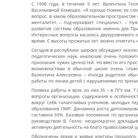
С 1998 года, в течение 9 лет, Валентина Ге
Васильевной Бомешко. «Я хорошо помню ее слов
вопрос: в каком образовательном пространстве
менталитет, – подчеркивает специалист. – Н
развития системы образования именно для Прид
Интересные вопросы касались двухуровневого об
время. С высоты прожитых лет, можно отметить 
Сегодня в республике широко обсуждают инклюз
педагогических наук, инклюзив очень положит
признания чужих ценностей. Но ввести его про
возможностями в обычной школе очень сложн
Валентина Алексеевна. – Иногда родители обыч
работы по линии детей с нарушениями по зрению
Полвека работы в вузе, из них 35 – в ПГУ им. 
вопросы организации, содержания и особенност
вокруг себя талантливых учеников, молодых пе
образования ПМР. Динамика роста дипломирова
составила 69%. Базовые положения по организ
руководством В. Гелло, неоднократно доклады
активную деятельность на благо православной 
Обозначены яркие и живые контуры прошлого, н