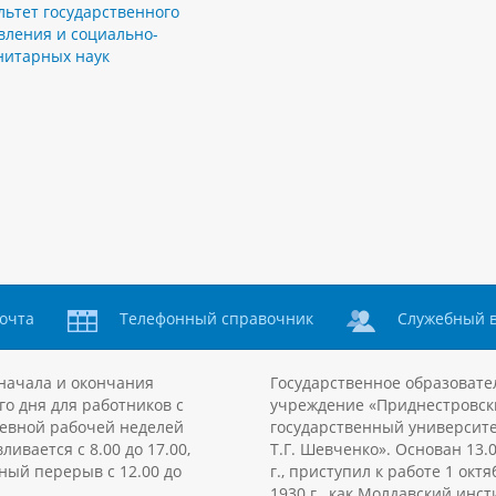
льтет государственного
вления и социально-
нитарных наук
очта
Телефонный справочник
Служебный 
начала и окончания
Государственное образовате
го дня для работников с
учреждение «Приднестровск
евной рабочей неделей
государственный университе
ливается с 8.00 до 17.00,
Т.Г. Шевченко». Основан 13.
ный перерыв с 12.00 до
г., приступил к работе 1 октя
1930 г., как Молдавский инст