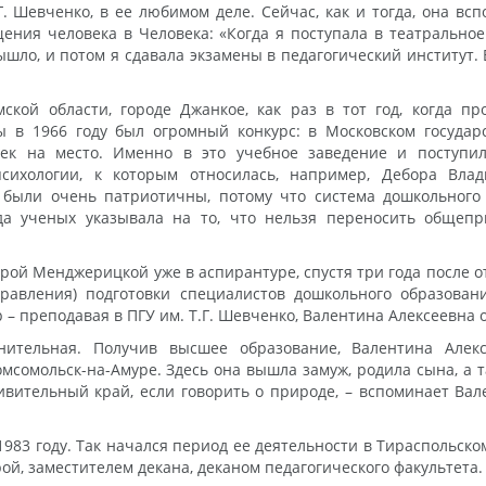
Г. Шевченко, в ее любимом деле. Сейчас, как и тогда, она всп
ращения человека в Человека: «Когда я поступала в театральн
ышло, и потом я сдавала экзамены в педагогический институт.
кой области, городе Джанкое, как раз в тот год, когда п
ы в 1966 году был огромный конкурс: в Московском госуда
ек на место. Именно в это учебное заведение и поступил
психологии, к которым относилась, например, Дебора Вла
, были очень патриотичны, потому что система дошкольного
да ученых указывала на то, что нельзя переносить общеп
рой Менджерицкой уже в аспирантуре, спустя три года после о
равления) подготовки специалистов дошкольного образовани
 – преподавая в ПГУ им. Т.Г. Шевченко, Валентина Алексеевна
нительная. Получив высшее образование, Валентина Алекс
омсомольск-на-Амуре. Здесь она вышла замуж, родила сына, а
ивительный край, если говорить о природе, – вспоминает Вал
1983 году. Так начался период ее деятельности в Тираспольско
ой, заместителем декана, деканом педагогического факультета.