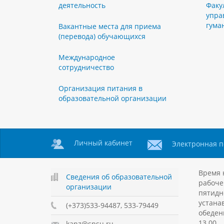
деятельность
Факу
упра
гума
Вакантные места для приема
(перевода) обучающихся
Международное
сотрудничество
Организация питания в
образовательной организации
Личный кабинет
Электронная п
Время 
Сведения об образовательной
рабоче
организации
пятидн
устанав
(+373)533-94487, 533-79449
обеден
13.00.
kanz@spsu.ru