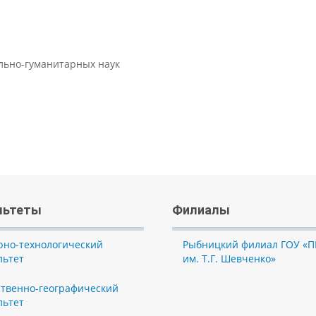
ально-гуманитарных наук
льтеты
Филиалы
рно-технологический
Рыбницкий филиал ГОУ «П
льтет
им. Т.Г. Шевченко»
ственно-географический
льтет