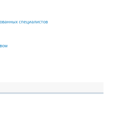
рованных специалистов
твом