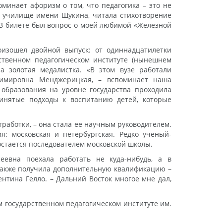
оминает афоризм о том, что педагогика – это не
ое училище имени Щукина, читала стихотворение
 В билете был вопрос о моей любимой «Железной
роизошел двойной выпуск: от одиннадцатилетки
рственном педагогическом институте (нынешнем
а золотая медалистка. «В этом вузе работали
димировна Менджерицкая, – вспоминает наша
 образования на уровне государства проходила
ринятые подходы к воспитанию детей, которые
тработки, – она стала ее научным руководителем.
я: московская и петербургская. Редко ученый-
 остается последователем московской школы.
еевна поехала работать не куда-нибудь, а в
 также получила дополнительную квалификацию –
ентина Гелло. – Дальний Восток многое мне дал,
м государственном педагогическом институте им.