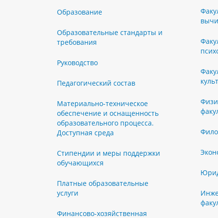
Факу
Образование
вычи
Образовательные стандарты и
Факу
требования
псих
Руководство
Факу
куль
Педагогический состав
Физи
Материально-техническое
факу
обеспечение и оснащенность
образовательного процесса.
Фило
Доступная среда
Экон
Стипендии и меры поддержки
обучающихся
Юрид
Платные образовательные
услуги
Инже
факу
Финансово-хозяйственная