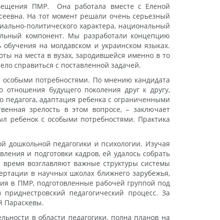
освещения ПМР. Она работала вместе с Еленой
ксеевна. На тот момент решали очень серьезный
циально-политического характера, национальный
нальный компонент. Мы разработали концепцию
ь обучения на молдавском и украинском языках.
оты на места в вузах, зародившейся именно в то
ело справиться с поставленной задачей.
 с особыми потребностями. По мнению кандидата
о отношения будущего поколения друг к другу,
о педагога, адаптация ребенка с ограниченными
енная зрелость в этом вопросе, – заключает
был ребенок с особыми потребностями. Практика
рой дошкольной педагогики и психологии. Изучая
ления и подготовки кадров, ей удалось собрать
ее время возглавляют важные структуры системы
ертации в научных школах ближнего зарубежья,
ия в ПМР, подготовленные рабочей группой под
в приднестровский педагогический процесс. За
й Параскевы.
льности в области педагогики, полна планов на