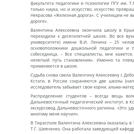
факультета педагогики и психологии ПГУ им. Т.
только наука, но и искусство, искусство прев
Некрасова «Железная дорога». С училищем не в
дороге».
Валентина Алексеевна окончила школу в Крымс
переходили к десятилетней школе. Во все вуз
университете) имени В.И. Ленина – 25 челов
основоположники дошкольной педагогики и 
собеседница. – Все специалисты, мне кажется
нелегкий путь становления». Именно та плея
применяются в школе.
Судьба снова свела Валентину Алексеевну с Дебо
Кстати, в России сохраняются две школы (нап
исследователь забывает свои корни, альма-матер
Распределение студентов – всегда вещь вол
Дальневосточный педагогический институт, в К
экскурсовод Дальневосточного региона. «Это уд
многому меня научил».
В Тирасполе Валентина Алексеевна оказалась в 
Т.Г. Шевченко. Она работала заведующей кафедр