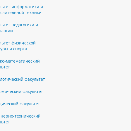
льтет информатики и
слительной техники
льтет педагогики и
ологии
льтет физической
туры и спорта
ко-математический
льтет
логический факультет
омический факультет
ический факультет
нерно-технический
льтет