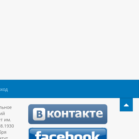
вход
льное
ий
т им.
08.1930
бря
итут