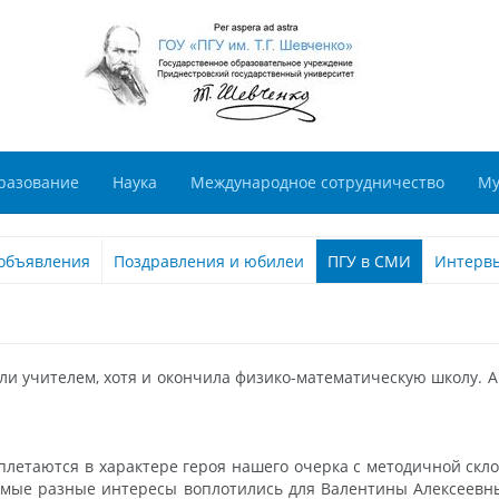
разование
Наука
Международное сотрудничество
Му
объявления
Поздравления и юбилеи
ПГУ в СМИ
Интерв
или учителем, хотя и окончила физико-математическую школу. А
плетаются в характере героя нашего очерка с методичной скл
мые разные интересы воплотились для Валентины Алексеевны 