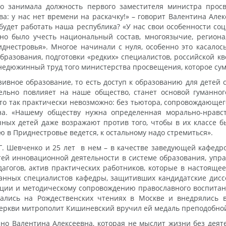
лло занимала должность первого заместителя министра пр
а: у нас нет времени на раскачку!» – говорит Валентина Але
 будет работать наша республика? «У нас свои особенности со
ужно было учесть национальный состав, многоязычие, регио
нестровья». Многое начинали с нуля, особенно это касалос
разования, подготовки «редких» специалистов, российской кв
недюжинный труд того министерства просвещения, которое сум
ивное образование, то есть доступ к образованию для детей
ельно повлияет на наше общество, станет основой гуманног
сто так практически невозможно: без тьютора, сопровождающег
а. «Нашему обществу нужна определенная морально-нравств
ных детей даже возражают против того, чтобы в их классе 
 в Приднестровье ведется, к остальному надо стремиться».
Т.Г. Шевченко и 25 лет в нем – в качестве заведующей кафед
ей инновационной деятельности в системе образования, управ
дагогов, актив практических работников, которые в настоящ
нных специалистов кафедры, защитивших кандидатские дисс
ации и методическому сопровождению православного воспитан
вались на Рождественских чтениях в Москве и внедрялись 
церкви митрополит Кишиневский вручил ей медаль преподобно
о Валентина Алексеевна, которая не мыслит жизни без деяте