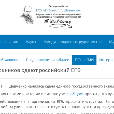
разование
Наука
Международное сотрудничество
Му
объявления
Поздравления и юбилеи
ПГУ в СМИ
Интерв
скников сдают российский ЕГЭ
 Т. Г. Шевченко началась сдача единого государственного экза
ия по химии, истории и литературе,
сообщает
пресс-центр ву
действованные в организации ЕГЭ, прошли инструктаж. За о
ский госуниверситет является единственным пунктом проведен