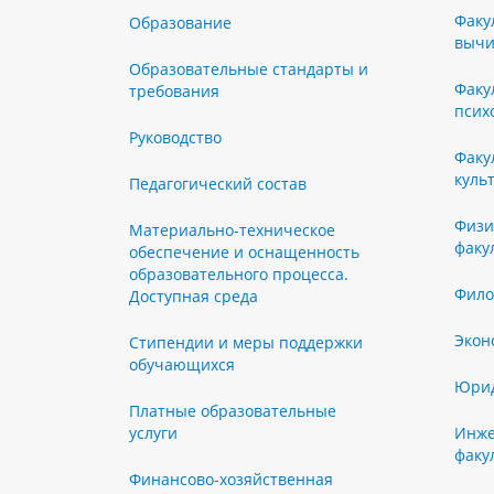
Факу
Образование
вычи
Образовательные стандарты и
Факу
требования
псих
Руководство
Факу
куль
Педагогический состав
Физи
Материально-техническое
факу
обеспечение и оснащенность
образовательного процесса.
Фило
Доступная среда
Экон
Стипендии и меры поддержки
обучающихся
Юрид
Платные образовательные
услуги
Инже
факу
Финансово-хозяйственная