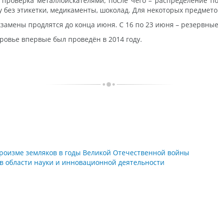
 проверка металлоискателями, после чего – распределение п
у без этикетки, медикаменты, шоколад. Для некоторых предметов
Экзамены продлятся до конца июня. С 16 по 23 июня – резервные
овье впервые был проведён в 2014 году.
ероизме земляков в годы Великой Отечественной войны
в области науки и инновационной деятельности