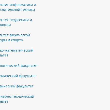
льтет информатики и
слительной техники
льтет педагогики и
ологии
льтет физической
туры и спорта
ко-математический
льтет
логический факультет
омический факультет
ический факультет
нерно-технический
льтет