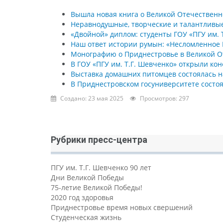
Вышла новая книга о Великой Отечествен
Неравнодушные, творческие и талантливы
«Двойной» диплом: студенты ГОУ «ПГУ им. Т
Наш ответ истории румын: «Несломленное 
Монографию о Приднестровье в Великой От
В ГОУ «ПГУ им. Т.Г. Шевченко» открыли к
Выставка домашних питомцев состоялась на
В Приднестровском госуниверситете состо
Создано: 23 мая 2025
Просмотров: 297
Рубрики пресс-центра
ПГУ им. Т.Г. Шевченко 90 лет
Дни Великой Победы
75-летие Великой Победы!
2020 год здоровья
Приднестровье время новых свершений
Студенческая жизнь