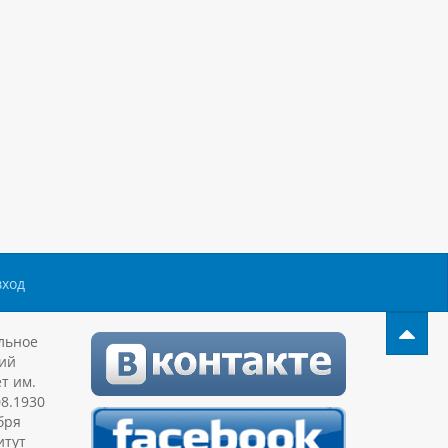
вход
льное
ий
т им.
08.1930
бря
итут