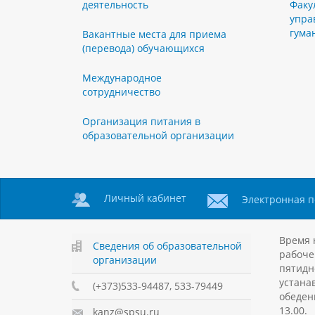
деятельность
Факу
упра
гума
Вакантные места для приема
(перевода) обучающихся
Международное
сотрудничество
Организация питания в
образовательной организации
Личный кабинет
Электронная п
Время 
Сведения об образовательной
рабоче
организации
пятидн
устанав
(+373)533-94487, 533-79449
обеден
13.00.
kanz@spsu.ru