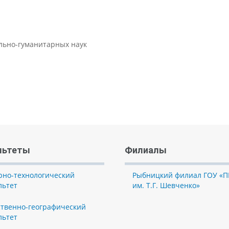
ально-гуманитарных наук
льтеты
Филиалы
рно-технологический
Рыбницкий филиал ГОУ «П
льтет
им. Т.Г. Шевченко»
ственно-географический
льтет