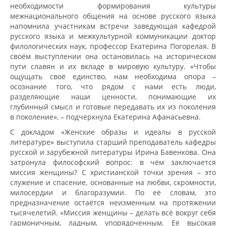
необходимости формирования культуры
межнационального общения на основе русского языка
напомнила участникам встречи заведующая кафедрой
русского языка и межкультурной коммуникации доктор
филологических наук, профессор Екатерина Погорелая. В
своём выступлении она остановилась на историческом
пути славян и их вкладе в мировую культуру. «Чтобы
ощущать своё единство, нам необходима опора –
осознание того, что рядом с нами есть люди,
разделяющие наши ценности, понимающие их
глубинный смысл и готовые передавать их из поколения
в поколение», – подчеркнула Екатерина Афанасьевна.
С докладом «Женские образы и идеалы в русской
литературе» выступила старший преподаватель кафедры
русской и зарубежной литературы Ирина Бавенкова. Она
затронула философский вопрос: в чём заключается
миссия женщины? С христианской точки зрения – это
служение и спасение, основанные на любви, скромности,
милосердии и благоразумии. По её словам, это
предназначение остаётся неизменным на протяжении
тысячелетий. «Миссия женщины – делать всё вокруг себя
гармоничным, ладным, упорядоченным. Её высокая