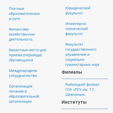
Юридический
Платные
факультет
образовательные
услуги
Инженерно-
технический
Финансово-
факультет
хозяйственная
деятельность
Факультет
государственного
Вакантные места для
управления и
приема (перевода)
социально-
обучающихся
гуманитарных наук
Международное
Филиалы
сотрудничество
Рыбницкий филиал
Организация
ГОУ «ПГУ им. Т.Г.
питания в
Шевченко»
образовательной
организации
Институты