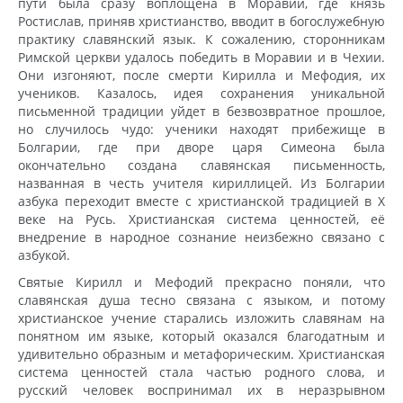
пути была сразу воплощена в Моравии, где князь
Ростислав, приняв христианство, вводит в богослужебную
практику славянский язык. К сожалению, сторонникам
Римской церкви удалось победить в Моравии и в Чехии.
Они изгоняют, после смерти Кирилла и Мефодия, их
учеников. Казалось, идея сохранения уникальной
письменной традиции уйдет в безвозвратное прошлое,
но случилось чудо: ученики находят прибежище в
Болгарии, где при дворе царя Симеона была
окончательно создана славянская письменность,
названная в честь учителя кириллицей. Из Болгарии
азбука переходит вместе с христианской традицией в X
веке на Русь. Христианская система ценностей, её
внедрение в народное сознание неизбежно связано с
азбукой.
Святые Кирилл и Мефодий прекрасно поняли, что
славянская душа тесно связана с языком, и потому
христианское учение старались изложить славянам на
понятном им языке, который оказался благодатным и
удивительно образным и метафорическим. Христианская
система ценностей стала частью родного слова, и
русский человек воспринимал их в неразрывном