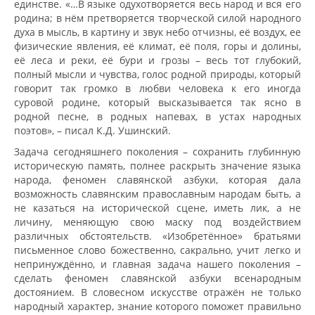
единстве. «…В языке одухотворяется весь народ и вся его
родина; в нём претворяется творческой силой народного
духа в мысль, в картину и звук небо отчизны, её воздух, ее
физические явления, её климат, её поля, горы и долины,
её леса и реки, её бури и грозы – весь тот глубокий,
полный мысли и чувства, голос родной природы, который
говорит так громко в любви человека к его иногда
суровой родине, который высказывается так ясно в
родной песне, в родных напевах, в устах народных
поэтов», – писал К.Д. Ушинский.
Задача сегодняшнего поколения – сохранить глубинную
историческую память, полнее раскрыть значение языка
народа, феномен славянской азбуки, которая дала
возможность славянским православным народам быть, а
не казаться на исторической сцене, иметь лик, а не
личину, меняющую свою маску под воздействием
различных обстоятельств. «Изобретённое» братьями
письменное слово божественно, сакрально, учит легко и
непринуждённо, и главная задача нашего поколения –
сделать феномен славянской азбуки всенародным
достоянием. В словесном искусстве отражён не только
народный характер, знание которого поможет правильно