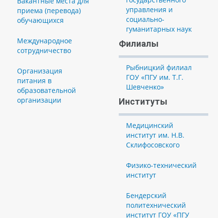
Вакантные места для
управления и
приема (перевода)
социально-
обучающихся
гуманитарных наук
Международное
Филиалы
сотрудничество
Рыбницкий филиал
Организация
ГОУ «ПГУ им. Т.Г.
питания в
Шевченко»
образовательной
организации
Институты
Медицинский
институт им. Н.В.
Склифосовского
Физико-технический
институт
Бендерский
политехнический
институт ГОУ «ПГУ