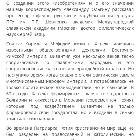
О создании этого «изобретения» и о его значении
нашему корреспонденту Александру Ольгину рассказал
профессор кафедры русской и зарубежной литературы
ПГУ им. Т.Г. Шевченко, академик Международной
славянской академии (Москва), доктор филологических
наук Сергей Заяц.
Святые Кирилл и Мефодий жили в IX веке, являлись
известными общественными деятелями Восточно-
Римской империи. Византия уже несколько веков тесно
соприкасалась со славянскими народами, и это
соприкосновение часто носило враждебный характер. Но
наступило время, когда славяне стали фактически самым
многочисленным народом империи, и потребовалось не
только политическое взаимодействие, но и языковое. В
60-е годы IX века формируются славянское царство в
Болгарии и княжество в Моравии (современная Чехия),
которые под воздействием Византии не только
формировали свои государства, но и входили в семью
христианских народов.
Во времена Патриарха Фотия христианский мир ещё не
был разделён на православный и католический, но