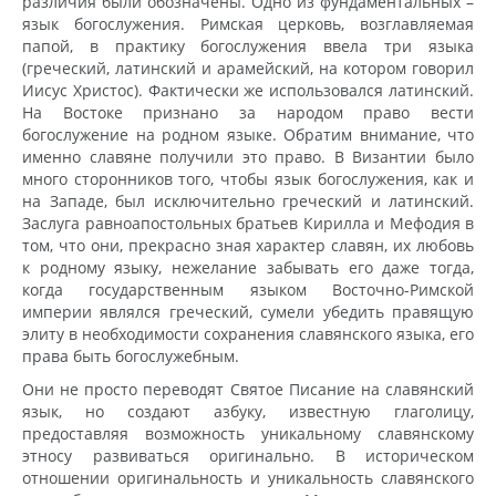
различия были обозначены. Одно из фундаментальных –
язык богослужения. Римская церковь, возглавляемая
папой, в практику богослужения ввела три языка
(греческий, латинский и арамейский, на котором говорил
Иисус Христос). Фактически же использовался латинский.
На Востоке признано за народом право вести
богослужение на родном языке. Обратим внимание, что
именно славяне получили это право. В Византии было
много сторонников того, чтобы язык богослужения, как и
на Западе, был исключительно греческий и латинский.
Заслуга равноапостольных братьев Кирилла и Мефодия в
том, что они, прекрасно зная характер славян, их любовь
к родному языку, нежелание забывать его даже тогда,
когда государственным языком Восточно-Римской
империи являлся греческий, сумели убедить правящую
элиту в необходимости сохранения славянского языка, его
права быть богослужебным.
Они не просто переводят Святое Писание на славянский
язык, но создают азбуку, известную глаголицу,
предоставляя возможность уникальному славянскому
этносу развиваться оригинально. В историческом
отношении оригинальность и уникальность славянского