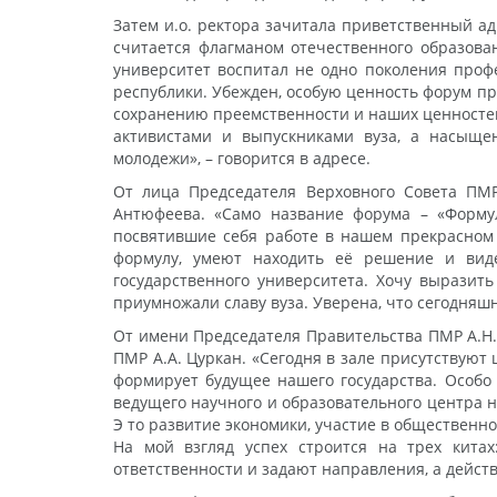
Затем и.о. ректора зачитала приветственный а
считается флагманом отечественного образова
университет воспитал не одно поколения проф
республики. Убежден, особую ценность форум пр
сохранению преемственности и наших ценностей
активистами и выпускниками вуза, а насыщ
молодежи», – говорится в адресе.
От лица Председателя Верховного Совета ПМР
Антюфеева. «Само название форума – «Формул
посвятившие себя работе в нашем прекрасном 
формулу, умеют находить её решение и виде
государственного университета. Хочу выразить
приумножали славу вуза. Уверена, что сегодняш
От имени Председателя Правительства ПМР А.Н.
ПМР А.А. Цуркан. «Сегодня в зале присутствуют
формирует будущее нашего государства. Особо 
ведущего научного и образовательного центра н
Э то развитие экономики, участие в общественн
На мой взгляд успех строится на трех кита
ответственности и задают направления, а действ