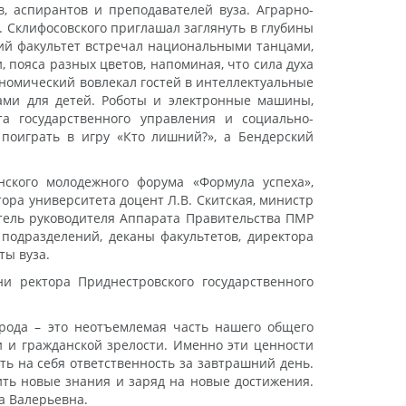
, аспирантов и преподавателей вуза. Аграрно-
 Склифосовского приглашал заглянуть в глубины
кий факультет встречал национальными танцами,
, пояса разных цветов, напоминая, что сила духа
номический вовлекал гостей в интеллектуальные
рами для детей. Роботы и электронные машины,
та государственного управления и социально-
поиграть в игру «Кто лишний?», а Бендерский
нского молодежного форума «Формула успеха»,
ора университета доцент Л.В. Скитская, министр
итель руководителя Аппарата Правительства ПМР
 подразделений, деканы факультетов, директора
ты вуза.
 ректора Приднестровского государственного
арода – это неотъемлемая часть нашего общего
и и гражданской зрелости. Именно эти ценности
ть на себя ответственность за завтрашний день.
ить новые знания и заряд на новые достижения.
а Валерьевна.