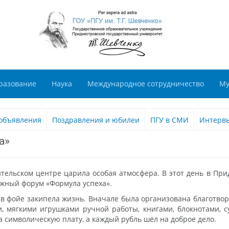
разование
Наука
Международное сотрудничество
Му
объявления
Поздравления и юбилеи
ПГУ в СМИ
Интерв
а»
ительском центре царила особая атмосфера. В этот день в Пр
ежный форум «Формула успеха».
и в фойе закипела жизнь. Вначале была организована благотвор
, мягкими игрушками ручной работы, книгами, блокнотами, 
 символическую плату, а каждый рубль шёл на доброе дело.