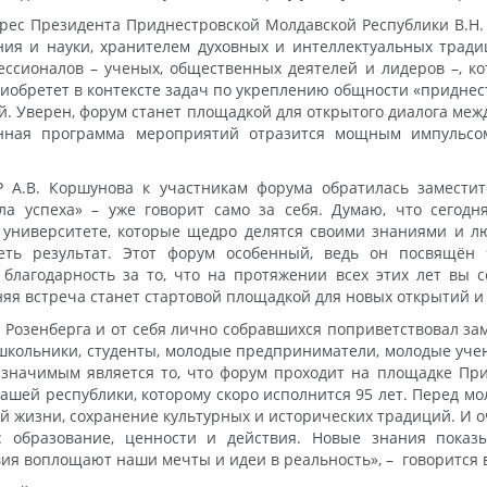
дрес Президента Приднестровской Молдавской Республики В.Н. 
ния и науки, хранителем духовных и интеллектуальных трад
ессионалов – ученых, общественных деятелей и лидеров –, к
иобретет в контексте задач по укреплению общности «приднес
. Уверен, форум станет площадкой для открытого диалога меж
енная программа мероприятий отразится мощным импульсом
 А.В. Коршунова к участникам форума обратилась заместит
а успеха» – уже говорит само за себя. Думаю, что сегодня
университете, которые щедро делятся своими знаниями и л
ть результат. Этот форум особенный, ведь он посвящён 
 благодарность за то, что на протяжении всех этих лет вы 
няя встреча станет стартовой площадкой для новых открытий и
 Розенберга и от себя лично собравшихся поприветствовал за
 школьники, студенты, молодые предприниматели, молодые учены
значимым является то, что форум проходит на площадке При
ашей республики, которому скоро исполнится 95 лет. Перед м
ой жизни, сохранение культурных и исторических традиций. И
х: образование, ценности и действия. Новые знания показ
ия воплощают наши мечты и идеи в реальность», ­– ­ говорится 