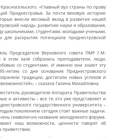
Красносельского. «Главный вуз страны по праву
иций Приднестровья. За почти вековую историю
оторые внесли весомый вклад в развитие нашей
тровский народ», развитию науки и образования,
ду школьниками, студентами, молодыми учеными,
 для раскрытия потенциала приднестровской
ель Председателя Верховного совета ПМР Г.М.
 в этом зале собрались преподаватели, люди,
юбовью со студентами. И именно они знают эту
95-летию со дня основания Приднестровского
сохраняли традиции, достигали новых успехов и
 возможностей», – сказала Галина Михайловна.
меститель руководителя Аппарата Правительства
е и активисты – все те, кто уже представляет и
днестровского государственного университета –
олодым поколением сегодня стоят важные задачи.
 очень символично название молодежного форума.
ывают наш возможности, ценности говорят об
в приветствии.