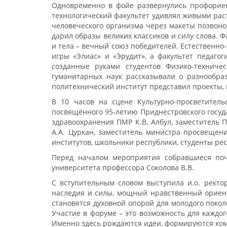
Одновременно в фойе развернулись профориент
технологический факультет удивлял живыми рас
человеческого организма через макеты позвоно
дарил образы великих классиков и силу слова. Ф
и тела – вечный союз победителей. Естественн
игры «Элиас» и «Эрудит», а факультет педаго
созданные руками студентов Физико-техничес
гуманитарных наук рассказывали о разнообра
политехнический институт представил проекты, 
В 10 часов на сцене Культурно-просветитель
посвящённого 95-летию Приднестровского госуда
здравоохранения ПМР К.В. Албул, заместитель 
А.А. Цуркан, заместитель министра просвещени
институтов, школьники республики, студенты рес
Перед началом мероприятия собравшиеся поч
университета профессора Соколова В.В.
С вступительным словом выступила и.о. ректо
наследия и силы, мощный нравственный ориенти
становятся духовной опорой для молодого покол
Участие в форуме – это возможность для каждо
Именно здесь рождаются идеи, формируются кома