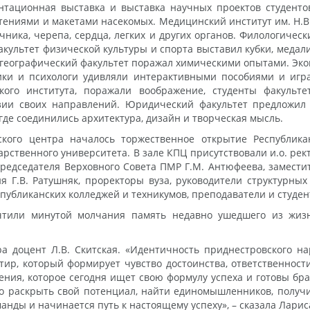
ационная выставка и выставка научных проектов студентов
тениями и макетами насекомых. Медицинский институт им. Н.В.
чника, черепа, сердца, легких и других органов. Филологичес
акультет физической культуры и спорта выставил кубки, медали
о-географический факультет поражал химическими опытами. Эко
гики и психологи удивляли интерактивными пособиями и иг
кого института, поражали воображение, студенты факульте
зии своих направлений. Юридический факультет предложил 
где соединились архитектура, дизайн и творческая мысль.
ского центра началось торжественное открытие Республика
рственного университета. В зале КПЦ присутствовали и.о. рект
Председателя Верховного Совета ПМР Г.М. Антюфеева, замест
я Г.В. Ратушняк, проректоры вуза, руководители структурных
публиканских колледжей и техникумов, преподаватели и студен
тили минутой молчания память недавно ушедшего из жизни
ра доцент Л.В. Скитская. «Идентичность приднестровского н
р, который формирует чувство достоинства, ответственност
ения, которое сегодня ищет свою формулу успеха и готовы бра
го раскрыть свой потенциал, найти единомышленников, получ
нды и начинается путь к настоящему успеху», – сказала Ларис