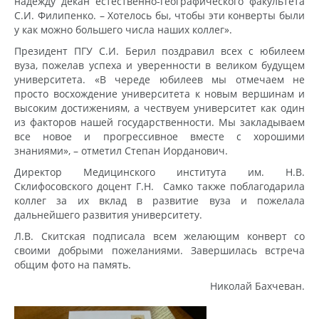
надежду декан естественно-географического факультета
С.И. Филипенко. – Хотелось бы, чтобы эти конверты были
у как можно большего числа наших коллег».
Президент ПГУ С.И. Берил поздравил всех с юбилеем
вуза, пожелав успеха и уверенности в великом будущем
университета. «В череде юбилеев мы отмечаем не
просто восхождение университета к новым вершинам и
высоким достижениям, а чествуем университет как один
из факторов нашей государственности. Мы закладываем
все новое и прогрессивное вместе с хорошими
знаниями», – отметил Степан Иорданович.
Директор Медицинского института им. Н.В.
Склифосовского доцент Г.Н. Самко также поблагодарила
коллег за их вклад в развитие вуза и пожелала
дальнейшего развития университету.
Л.В. Скитская подписала всем желающим конверт со
своими добрыми пожеланиями. Завершилась встреча
общим фото на память.
Николай Бахчеван.