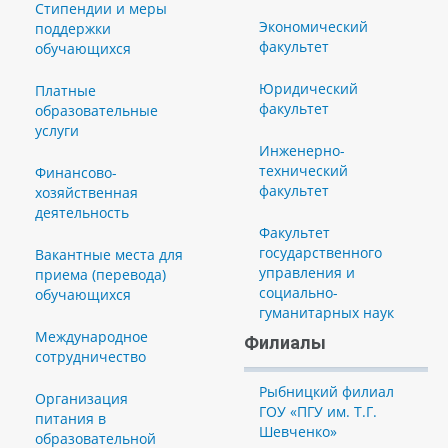
Стипендии и меры
Экономический
поддержки
факультет
обучающихся
Юридический
Платные
факультет
образовательные
услуги
Инженерно-
технический
Финансово-
факультет
хозяйственная
деятельность
Факультет
государственного
Вакантные места для
управления и
приема (перевода)
социально-
обучающихся
гуманитарных наук
Международное
Филиалы
сотрудничество
Рыбницкий филиал
Организация
ГОУ «ПГУ им. Т.Г.
питания в
Шевченко»
образовательной