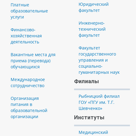
Юридический
Платные
факультет
образовательные
услуги
Инженерно-
технический
Финансово-
факультет
хозяйственная
деятельность
Факультет
государственного
Вакантные места для
управления и
приема (перевода)
социально-
обучающихся
гуманитарных наук
Международное
Филиалы
сотрудничество
Рыбницкий филиал
Организация
ГОУ «ПГУ им. Т.Г.
питания в
Шевченко»
образовательной
организации
Институты
Медицинский