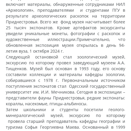
включает материалы, обнаруженные сотрудниками НИЛ
«Археология», преподавателями и студентами ПГУ в
результате археологических раскопок на территории
Приднестровья. Всего же фонд музея насчитывает более
25 тысяч экспонатов. Кроме артефактов экскурсанты
увидели уникальные монеты, фотографии с раскопок и
художественные иллюстрации.Примечательно, что
обновленная экспозиция музея открылась в день 94-
летия вуза, 1 октября 2024 г.
Следующей остановкой стал зоологический музей,
экскурсию по которому провел заведующий музеем А.А.
Тищенков. Музей был основан в 1993 году, его основу
составили коллекции и материалы кафедры зоологии,
собиравшиеся с 1978 г. Первоначальным источником
поступления экспонатов стал Одесский государственный
университет им. И.И. Мечникова. Сегодня в экспозиции –
представители фауны Приднестровья, редкие экспонаты:
кораллы, насекомые, птицы-альбиносы.
Затем школьники и студенты посетили геолого-
минералогический музей, экскурсию по которому
провела старший преподаватель кафедры географии и
туризма Софья Георгиевна Маева. Основанный в 1999