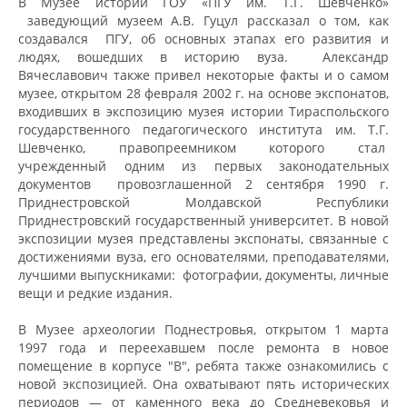
В Музее истории ГОУ «ПГУ им. Т.Г. Шевченко»
заведующий музеем А.В. Гуцул рассказал о том, как
создавался ПГУ, об основных этапах его развития и
людях, вошедших в историю вуза. Александр
Вячеславович также привел некоторые факты и о самом
музее, открытом 28 февраля 2002 г. на основе экспонатов,
входивших в экспозицию музея истории Тираспольского
государственного педагогического института им. Т.Г.
Шевченко, правопреемником которого стал
учрежденный одним из первых законодательных
документов провозглашенной 2 сентября 1990 г.
Приднестровской Молдавской Республики
Приднестровский государственный университет. В новой
экспозиции музея представлены экспонаты, связанные с
достижениями вуза, его основателями, преподавателями,
лучшими выпускниками: фотографии, документы, личные
вещи и редкие издания.
В Музее археологии Поднестровья, открытом 1 марта
1997 года и переехавшем после ремонта в новое
помещение в корпусе "В", ребята также ознакомились с
новой экспозицией. Она охватывают пять исторических
периодов — от каменного века до Средневековья и