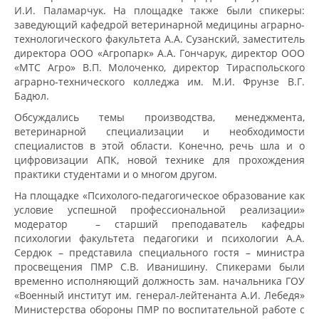
И.И. Паламарчук. На площадке также были спикеры:
заведующий кафедрой ветеринарной медицины аграрно-
технологического факультета А.А. Сузанский, заместитель
директора ООО «Агропарк» А.А. Гончарук, директор ООО
«МТС Агро» В.П. Молоченко, директор Тираспольского
аграрно-технического колледжа им. М.И. Фрунзе В.Г.
Бадюл.
Обсуждались темы производства, менеджмента,
ветеринарной специализации и необходимости
специалистов в этой области. Конечно, речь шла и о
цифровизации АПК, новой технике для прохождения
практики студентами и о многом другом.
На площадке «Психолого-педагогическое образование как
условие успешной профессиональной реализации»
модератор – старший преподаватель кафедры
психологии факультета педагогики и психологии А.А.
Сердюк – представила специального гостя – министра
просвещения ПМР С.В. Иванишину. Спикерами были
временно исполняющий должность зам. начальника ГОУ
«Военный институт им. генерал-лейтенанта А.И. Лебедя»
Министерства обороны ПМР по воспитательной работе с