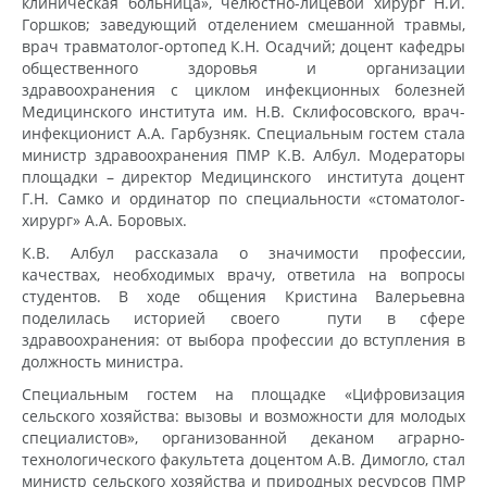
клиническая больница», челюстно-лицевой хирург Н.И.
Горшков; заведующий отделением смешанной травмы,
врач травматолог-ортопед К.Н. Осадчий; доцент кафедры
общественного здоровья и организации
здравоохранения с циклом инфекционных болезней
Медицинского института им. Н.В. Склифосовского, врач-
инфекционист А.А. Гарбузняк. Специальным гостем стала
министр здравоохранения ПМР К.В. Албул. Модераторы
площадки – директор Медицинского института доцент
Г.Н. Самко и ординатор по специальности «стоматолог-
хирург» А.А. Боровых.
К.В. Албул рассказала о значимости профессии,
качествах, необходимых врачу, ответила на вопросы
студентов. В ходе общения Кристина Валерьевна
поделилась историей своего пути в сфере
здравоохранения: от выбора профессии до вступления в
должность министра.
Специальным гостем на площадке «Цифровизация
сельского хозяйства: вызовы и возможности для молодых
специалистов», организованной деканом аграрно-
технологического факультета доцентом А.В. Димогло, стал
министр сельского хозяйства и природных ресурсов ПМР