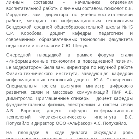
личным составом – начальника отделения
воспитательной работы с личным составом, психолог К.В.
Иордатий; зам. директора по учебно-воспитательной
работе, методист по информационным технологиям
Бендерской средней общеобразовательной школы №15
С.Р. Коробова, доцент кафедры педагогики и
современных образовательных технологий факультета
педагогики и психологии С.Ю. Щепул.
Очередной площадкой в рамках форума стали
«Информационные технологии в повседневной жизни».
Её модератором была зам. директора по научной работе
Физико-технического института, заведующая кафедрой
информационных технологий доцент Ю.А. Столяренко.
Специальным гостем выступил министр цифрового
развития, связи и массовых коммуникаций ПМР А.В.
Димитрогло. Приглашённые спикеры – доцент кафедры
фундаментальной физики, электроники и систем связи
А.В. Воронов; доцент кафедры информационных
технологий Физико-технического института В.С.
Попукайло и директор ООО «Альфакор» А.С. Попукайло.
На площадке в ходе диалога обсуждали роль
искусственного интеллекта и голосовых ассистентов, а