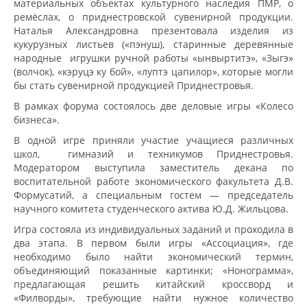
материальных объектах культурного наследия ПМР, о
ремёслах, о приднестровской сувенирной продукции.
Наталья Александровна презентовала изделия из
кукурузных листьев («пэнуш), старинные деревянные
народные игрушки ручной работы «ынвыртитэ», «Зыгэ»
(волчок), «кэруцэ ку бой», «луптэ цапилор», которые могли
бы стать сувенирной продукцией Приднестровья.
В рамках форума состоялось две деловые игры «Колесо
бизнеса».
В одной игре приняли участие учащиеся различных
школ, гимназий и техникумов Приднестровья.
Модератором выступила заместитель декана по
воспитательной работе экономического факультета Д.В.
Формусатий, а специальным гостем — председатель
научного комитета студенческого актива Ю.Д. Жильцова.
Игра состояла из индивидуальных заданий и проходила в
два этапа. В первом были игры «Ассоциация», где
необходимо было найти экономический термин,
объединяющий показанные картинки; «Нонограмма»,
предлагающая решить китайский кроссворд и
«Филворды», требующие найти нужное количество