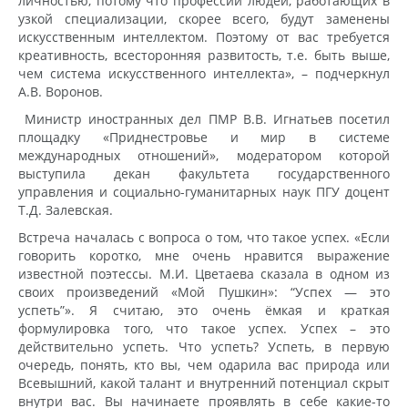
личностью, потому что профессии людей, работающих в
узкой специализации, скорее всего, будут заменены
искусственным интеллектом. Поэтому от вас требуется
креативность, всесторонняя развитость, т.е. быть выше,
чем система искусственного интеллекта», – подчеркнул
А.В. Воронов.
Министр иностранных дел ПМР В.В. Игнатьев посетил
площадку «Приднестровье и мир в системе
международных отношений», модератором которой
выступила декан факультета государственного
управления и социально-гуманитарных наук ПГУ доцент
Т.Д. Залевская.
Встреча началась с вопроса о том, что такое успех. «Если
говорить коротко, мне очень нравится выражение
известной поэтессы. М.И. Цветаева сказала в одном из
своих произведений «Мой Пушкин»: “Успех — это
успеть”». Я считаю, это очень ёмкая и краткая
формулировка того, что такое успех. Успех – это
действительно успеть. Что успеть? Успеть, в первую
очередь, понять, кто вы, чем одарила вас природа или
Всевышний, какой талант и внутренний потенциал скрыт
внутри вас. Вы начинаете проявлять в себе какие-то