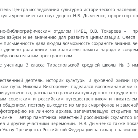
тель Центра исследования культурно-исторического наследия,
культурологических наук доцент Н.В. Дымченко; проректор п
но-библиографическим отделом НИБЦ О.В. Токарева – пр
й азбуки и ее значению для развития цивилизации. Олеся Ви
письменность дала людям возможность сохранять знания, ве
уделено роли книги как хранителя памяти народа и совреме
образовательным пространством.
е ученицы 3 класса Тираспольской средней школы № 3 им. 
бщественный деятель, историк культуры и духовной жизни П
ском пути. Николай Викторович поделился воспоминаниями о
и духовенства, рассказал о развитии культурного сотрудничес
тым советским и российским путешественником и писателем
 общением, поэтому выходите из мира смартфонов и замечай
фотографию из личного архива, запечатлевшую открытие па
 снимке – автор памятника, известный российский скульптор В
ев и другие участники церемонии. Н.В. Дымченко также показ
о Указу Президента Российской Федерации за вклад в развитие