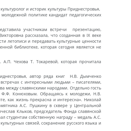
 культуролог и историк культуры Приднестровья,
о молодежной политике кандидат педагогических
едставила участникам встречи презентацию,
кторовна рассказала, что созданная в IX веке
сти летописи и передавать культурные ценности
нной библиотеке, которая сегодня является не
А.П. Чехова Т. Токаревой, которая прочитала
риднестровья, автор ряда книг Н.В. Дымченко
 встречах с интересными людьми – писателями,
тва между славянскими народами. Отдельно гость
 Ф.Ф. Конюховым. Обращаясь к молодежи, Н.В.
те, как жизнь прекрасна и интересна». Николай
мятника А.С. Пушкину в сквере у Центральной
ячеслав Клыков, председатель Фонда славянской
ал студентам собственную награду – медаль А.С.
 культурных связей, сохранение русского языка и