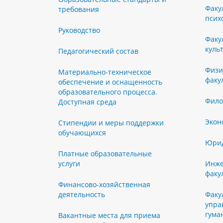
Факу
требования
псих
Руководство
Факу
куль
Педагогический состав
Физи
Материально-техническое
факу
обеспечение и оснащенность
образовательного процесса.
Фило
Доступная среда
Экон
Стипендии и меры поддержки
обучающихся
Юрид
Платные образовательные
услуги
Инже
факу
Финансово-хозяйственная
деятельность
Факу
упра
гума
Вакантные места для приема