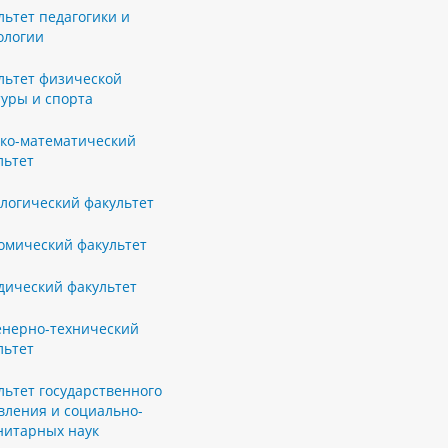
льтет педагогики и
ологии
льтет физической
туры и спорта
ко-математический
льтет
логический факультет
омический факультет
ический факультет
нерно-технический
льтет
льтет государственного
вления и социально-
нитарных наук