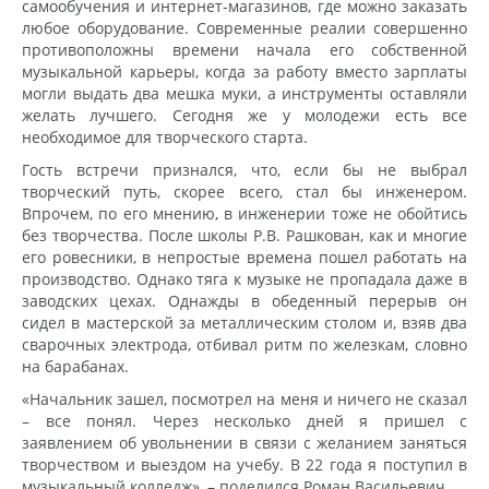
самообучения и интернет-магазинов, где можно заказать
любое оборудование. Современные реалии совершенно
противоположны времени начала его собственной
музыкальной карьеры, когда за работу вместо зарплаты
могли выдать два мешка муки, а инструменты оставляли
желать лучшего. Сегодня же у молодежи есть все
необходимое для творческого старта.
Гость встречи признался, что, если бы не выбрал
творческий путь, скорее всего, стал бы инженером.
Впрочем, по его мнению, в инженерии тоже не обойтись
без творчества. После школы Р.В. Рашкован, как и многие
его ровесники, в непростые времена пошел работать на
производство. Однако тяга к музыке не пропадала даже в
заводских цехах. Однажды в обеденный перерыв он
сидел в мастерской за металлическим столом и, взяв два
сварочных электрода, отбивал ритм по железкам, словно
на барабанах.
«Начальник зашел, посмотрел на меня и ничего не сказал
– все понял. Через несколько дней я пришел с
заявлением об увольнении в связи с желанием заняться
творчеством и выездом на учебу. В 22 года я поступил в
музыкальный колледж», – поделился Роман Васильевич.