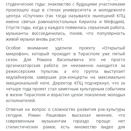
студенческие годы: знакомство с будущими участниками
произошло еще в стенах университета и молодежного
центра «Спутник» (так тогда назывался нынешний КПЦ
имени святых равноапостольных Кирилла и Мефодия).
Спустя годы, когда у каждого появилась серьезная работа,
музыканты воссоединились, поняв, что популярность
живой музыки вновь растет.
Особое внимание уделили проекту «Открытый
микрофон», который проходит в Тирасполе уже пятый
сезон. Для Романа Васильевича это не просто
организаторская работа: он неизменно находится за
режиссерским пультом, а его группа выступает
хедлайнером, завершая рок-концерты на максимально
эмоциональной ноте. Директор КПЦ подчеркнул, что за
четыре года проект стал заметным культурным событием
в жизни Тирасполя и взрастил целое поколение молодых
исполнителей.
Отвечая на вопрос о сложностях развития рок-культуры
сегодня, Роман Рашкован высказал мнение, что
современным музыкантам гораздо проще: нет
стилистических рамок, есть множество видео для