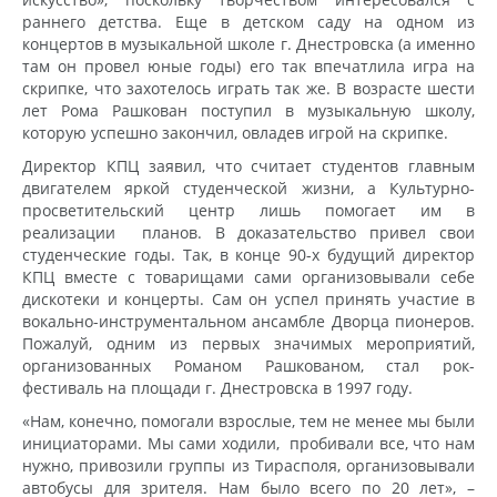
раннего детства. Еще в детском саду на одном из
концертов в музыкальной школе г. Днестровска (а именно
там он провел юные годы) его так впечатлила игра на
скрипке, что захотелось играть так же. В возрасте шести
лет Рома Рашкован поступил в музыкальную школу,
которую успешно закончил, овладев игрой на скрипке.
Директор КПЦ заявил, что считает студентов главным
двигателем яркой студенческой жизни, а Культурно-
просветительский центр лишь помогает им в
реализации планов. В доказательство привел свои
студенческие годы. Так, в конце 90-х будущий директор
КПЦ вместе с товарищами сами организовывали себе
дискотеки и концерты. Сам он успел принять участие в
вокально-инструментальном ансамбле Дворца пионеров.
Пожалуй, одним из первых значимых мероприятий,
организованных Романом Рашкованом, стал рок-
фестиваль на площади г. Днестровска в 1997 году.
«Нам, конечно, помогали взрослые, тем не менее мы были
инициаторами. Мы сами ходили, пробивали все, что нам
нужно, привозили группы из Тирасполя, организовывали
автобусы для зрителя. Нам было всего по 20 лет», –