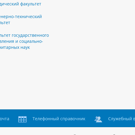
ический факультет
нерно-технический
льтет
льтет государственного
вления и социально-
нитарных наук
очта
Телефонный справочник
Служебный 