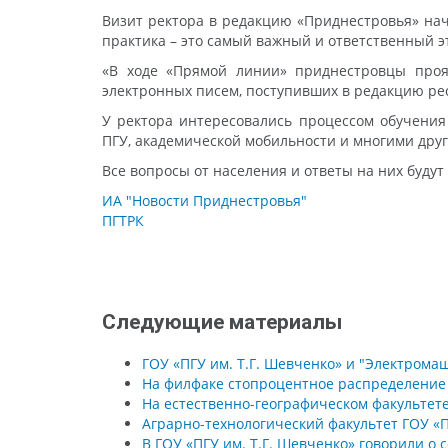
Визит ректора в редакцию «Приднестровья» нач
практика – это самый важный и ответственный 
«В ходе «Прямой линии» приднестровцы прояв
электронных писем, поступивших в редакцию рес
У ректора интересовались процессом обучения
ПГУ, академической мобильности и многими дру
Все вопросы от населения и ответы на них будут
ИА "Новости Приднестровья"
ПГТРК
Следующие материалы
ГОУ «ПГУ им. Т.Г. Шевченко» и "Электром
На филфаке стопроцентное распределение
На естественно-географическом факультете
Аграрно-технологический факультет ГОУ «П
В ГОУ «ПГУ им. Т.Г. Шевченко» говорили о