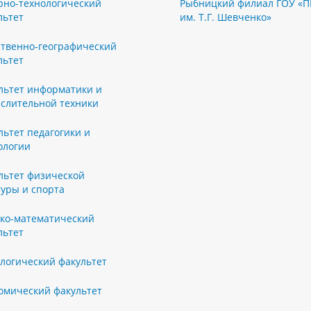
рно-технологический
Рыбницкий филиал ГОУ «П
льтет
им. Т.Г. Шевченко»
ственно-географический
льтет
льтет информатики и
слительной техники
льтет педагогики и
ологии
льтет физической
туры и спорта
ко-математический
льтет
логический факультет
омический факультет