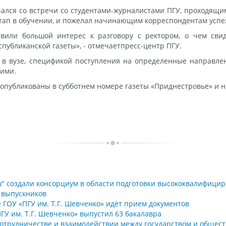
ался со встречи со студентами-журналистами ПГУ, проходящими
этап в обучении, и пожелал начинающим корреспондентам успе
или большой интерес к разговору с ректором, о чем свиде
публиканской газеты», - отмечает
пресс-центр ПГУ.
 в вузе, спецификой поступления на определенные направле
гими.
 опубликованы в субботнем номере газеты «Приднестровье» и н
аш" создали консорциум в области подготовки высококвалифици
 выпускников
 ГОУ «ПГУ им. Т.Г. Шевченко» идёт прием документов
ГУ им. Т.Г. Шевченко» выпустил 63 бакалавра
 сотрудничестве и взаимодействии между государством и общес