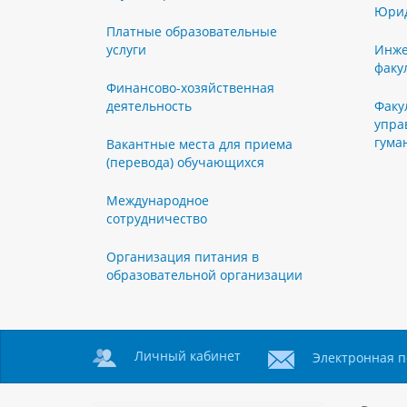
Юрид
Платные образовательные
услуги
Инже
факу
Финансово-хозяйственная
деятельность
Факу
упра
гума
Вакантные места для приема
(перевода) обучающихся
Международное
сотрудничество
Организация питания в
образовательной организации
Личный кабинет
Электронная п