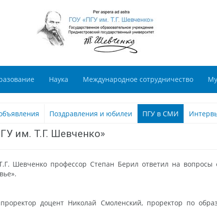
разование
Наука
Международное сотрудничество
Му
объявления
Поздравления и юбилеи
ПГУ в СМИ
Интерв
ГУ им. Т.Г. Шевченко»
Т.Г. Шевченко профессор Степан Берил ответил на вопросы 
вье».
проректор доцент Николай Смоленский, проректор по образ