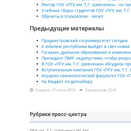
Ректор ГОУ «ПГУ им. Т.Г. Шевченко» - на 
Учебные сборы студентов ГОУ «ПГУ им. Т.
Обучиться психологии - легко!
Предыдущие материалы
Приднестровский госуниверситет сегодня
К юбилею республики выйдет в свет новая
Госзаказ, дуальное образование и изменени
Президент ПМР: недопустимо, чтобы реорга
В ГОУ «ПГУ им. Т.Г. Шевченко» обсудили 
Вступительная компания ГОУ «ПГУ им. Т.Г.
Аграрно-технологический факультет ГОУ «П
На бюджет по допнабору
Создано: 27 июня 2018
Просмотров: 2210
Рубрики пресс-центра
ПГУ им. Т.Г. Шевченко 90 лет