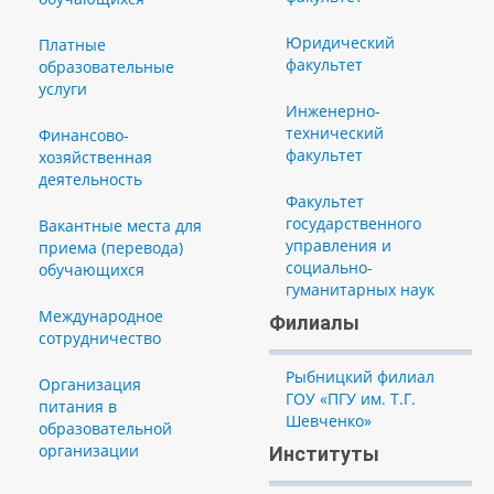
Юридический
Платные
факультет
образовательные
услуги
Инженерно-
технический
Финансово-
факультет
хозяйственная
деятельность
Факультет
государственного
Вакантные места для
управления и
приема (перевода)
социально-
обучающихся
гуманитарных наук
Международное
Филиалы
сотрудничество
Рыбницкий филиал
Организация
ГОУ «ПГУ им. Т.Г.
питания в
Шевченко»
образовательной
организации
Институты