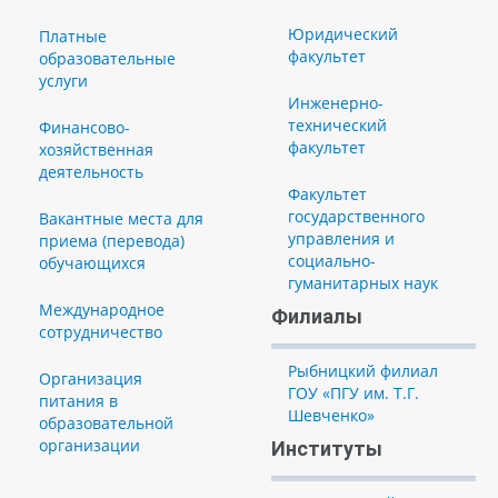
Юридический
Платные
факультет
образовательные
услуги
Инженерно-
технический
Финансово-
факультет
хозяйственная
деятельность
Факультет
государственного
Вакантные места для
управления и
приема (перевода)
социально-
обучающихся
гуманитарных наук
Международное
Филиалы
сотрудничество
Рыбницкий филиал
Организация
ГОУ «ПГУ им. Т.Г.
питания в
Шевченко»
образовательной
организации
Институты