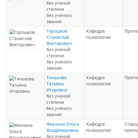
без ученой
степени
без учёного
звания
Горошков
Кафедра
Препо
Станислав
психологии
Викторович
без ученой
степени
без учёного
звания
Тинькова
Кафедра
Препо
Татьяна
психологии
Игоревна
без ученой
степени
без учёного
звания
Феклина Ольга
Кафедра
Стар
Владимировна
психологии
препо
без ученой