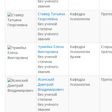
без учёного
звания
Ставер Татьяна
Кафедра
Препо
Георгиевна
психологии
без ученой
степени
без учёного
звания
Чумейка Елена
Кафедра
Стар
Викторовна
психологии
препо
без ученой
Архив
степени
без учёного
звания
Ясинский
Кафедра
Препо
Дмитрий
психологии
Владимирович
без ученой
степени
без учёного
звания