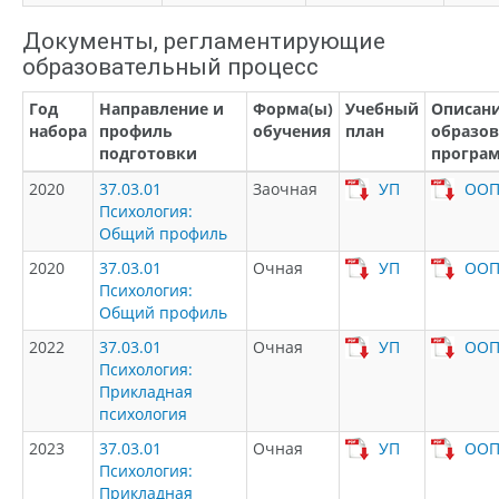
Документы, регламентирующие
образовательный процесс
Год
Направление и
Форма(ы)
Учебный
Описан
набора
профиль
обучения
план
образо
подготовки
програ
2020
37.03.01
Заочная
УП
ОО
Психология:
Общий профиль
2020
37.03.01
Очная
УП
ОО
Психология:
Общий профиль
2022
37.03.01
Очная
УП
ОО
Психология:
Прикладная
психология
2023
37.03.01
Очная
УП
ОО
Психология:
Прикладная