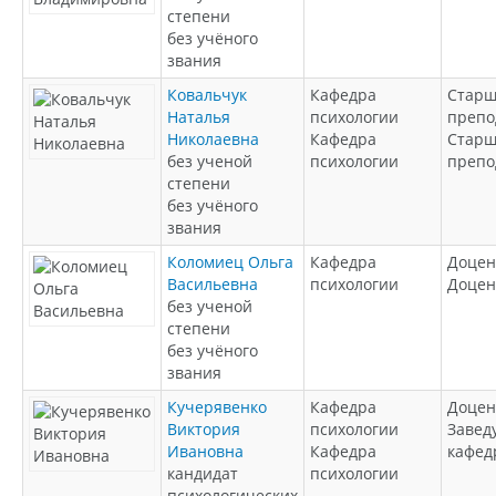
степени
без учёного
звания
Ковальчук
Кафедра
Стар
Наталья
психологии
препо
Николаевна
Кафедра
Стар
без ученой
психологии
препо
степени
без учёного
звания
Коломиец Ольга
Кафедра
Доцен
Васильевна
психологии
Доцен
без ученой
степени
без учёного
звания
Кучерявенко
Кафедра
Доцен
Виктория
психологии
Заве
Ивановна
Кафедра
кафед
кандидат
психологии
психологических