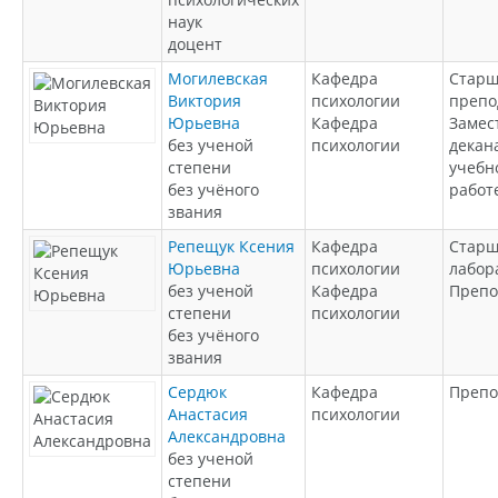
наук
доцент
Могилевская
Кафедра
Стар
Виктория
психологии
препо
Юрьевна
Кафедра
Замес
без ученой
психологии
декан
степени
учебн
без учёного
работ
звания
Репещук Ксения
Кафедра
Стар
Юрьевна
психологии
лабор
без ученой
Кафедра
Препо
степени
психологии
без учёного
звания
Сердюк
Кафедра
Препо
Анастасия
психологии
Александровна
без ученой
степени