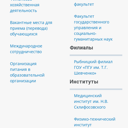
факультет
хозяйственная
деятельность
Факультет
государственного
Вакантные места для
управления и
приема (перевода)
социально-
обучающихся
гуманитарных наук
Международное
Филиалы
сотрудничество
Рыбницкий филиал
Организация
ГОУ «ПГУ им. Т.Г.
питания в
Шевченко»
образовательной
организации
Институты
Медицинский
институт им. Н.В.
Склифосовского
Физико-технический
институт