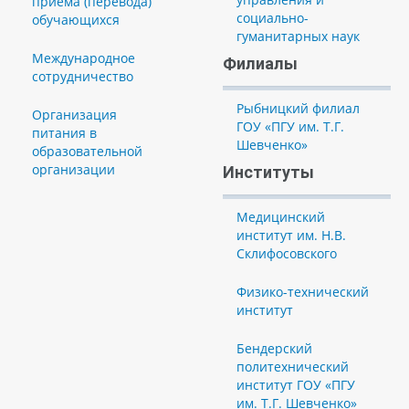
приема (перевода)
социально-
обучающихся
гуманитарных наук
Международное
Филиалы
сотрудничество
Рыбницкий филиал
Организация
ГОУ «ПГУ им. Т.Г.
питания в
Шевченко»
образовательной
организации
Институты
Медицинский
институт им. Н.В.
Склифосовского
Физико-технический
институт
Бендерский
политехнический
институт ГОУ «ПГУ
им. Т.Г. Шевченко»