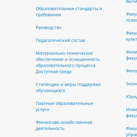
вычи
Образовательные стандарты и
Факу
требования
псих
Руководство
Факу
куль
Педагогический состав
Физи
Материально-техническое
факу
обеспечение и оснащенность
образовательного процесса.
Фило
Доступная среда
Экон
Стипендии и меры поддержки
обучающихся
Юрид
Платные образовательные
услуги
Инже
факу
Финансово-хозяйственная
деятельность
Факу
упра