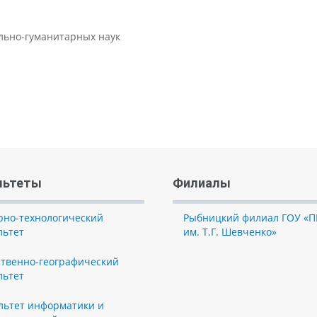
ально-гуманитарных наук
льтеты
Филиалы
рно-технологический
Рыбницкий филиал ГОУ «П
льтет
им. Т.Г. Шевченко»
ственно-географический
льтет
льтет информатики и