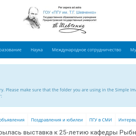
разование
Наука
Международное сотрудничество
Му
. Please make sure that the folder you are using in the Simple Ima
r:
объявления
Поздравления и юбилеи
ПГУ в СМИ
Интерв
открылась выставка к 25-летию кафедры Рыб