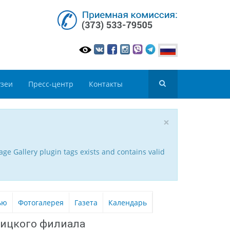
зеи
Пресс-центр
Контакты
×
ge Gallery plugin tags exists and contains valid
ью
Фотогалерея
Газета
Календарь
ницкого филиала