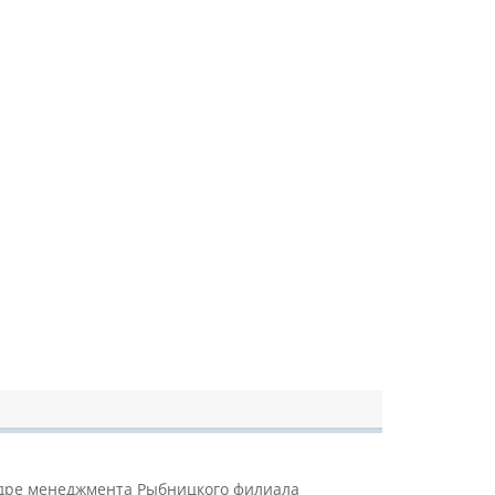
едре менеджмента Рыбницкого филиала