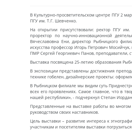
В Культурно-просветительском центре ПГУ 2 ма
ПГУ им. Т.Г. Шевченко.
На открытии присутствовали: ректор ПГУ им.
проректор по научно-инновационной деятел
Вячеславовна Ени, директор Рыбницкого филиа
искусства профессор Игорь Петрович Мосийчук,
ПМР Сергей Георгиевич Панов, преподаватели, с
Выставка посвящена 25-летию образования Рыбн
В экспозиции представлены достижения препод
технике гобелен, дизайнерские проекты: оформл
В Рыбницком филиале мы видим суть Приднестровс
всех его проявлениях. Самое главное, что в тв
нашей республики», - подчеркнул Степан Иорда
Представленные на выставке работы во многом 
руководством своих наставников.
Цель выставки – развитие интереса к этнограф
участникам и посетителям выставки погрузитьс