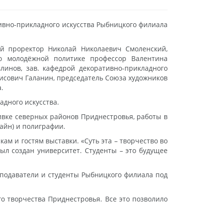
ивно-прикладного искусства Рыбницкого филиала
ый проректор Николай Николаевич Смоленский,
о молодёжной политике профессор Валентина
линов, зав. кафедрой декоративно-прикладного
исович Галанин, председатель Союза художников
.
дного искусства.
вке северных районов Приднестровья, работы в
айн) и полиграфии.
ам и гостям выставки. «Суть эта – творчество во
был создан университет. Студенты – это будущее
еподаватели и студенты Рыбницкого филиала под
о творчества Приднестровья. Все это позволило