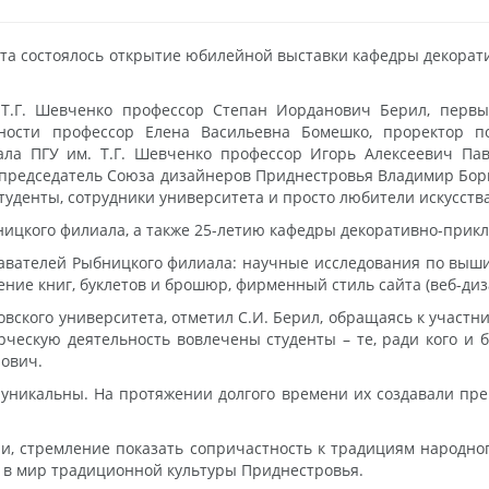
рта состоялось открытие юбилейной выставки кафедры декорат
 Т.Г. Шевченко профессор Степан Иорданович Берил, перв
ьности профессор Елена Васильевна Бомешко, проректор п
ла ПГУ им. Т.Г. Шевченко профессор Игорь Алексеевич Пав
 председатель Союза дизайнеров Приднестровья Владимир Бор
туденты, сотрудники университета и просто любители искусства
ицкого филиала, а также 25-летию кафедры декоративно-прикла
авателей Рыбницкого филиала: научные исследования по выши
ение книг, буклетов и брошюр, фирменный стиль сайта (веб-диз
кого университета, отметил С.И. Берил, обращаясь к участник
орческую деятельность вовлечены студенты – те, ради кого и 
нович.
уникальны. На протяжении долгого времени их создавали пр
ии, стремление показать сопричастность к традициям народног
я в мир традиционной культуры Приднестровья.