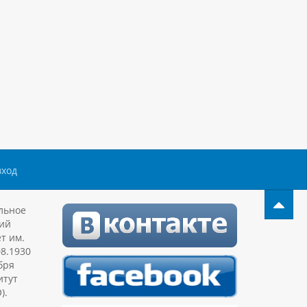
вход
льное
ий
т им.
08.1930
бря
итут
).