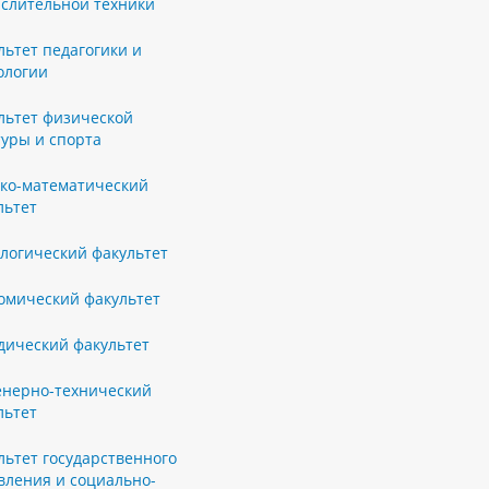
слительной техники
льтет педагогики и
ологии
льтет физической
туры и спорта
ко-математический
льтет
логический факультет
омический факультет
ический факультет
нерно-технический
льтет
льтет государственного
вления и социально-