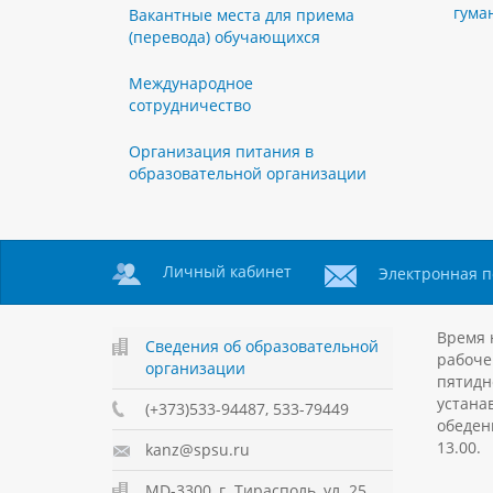
гума
Вакантные места для приема
(перевода) обучающихся
Международное
сотрудничество
Организация питания в
образовательной организации
Личный кабинет
Электронная п
Время 
Сведения об образовательной
рабоче
организации
пятидн
устанав
(+373)533-94487, 533-79449
обеден
13.00.
kanz@spsu.ru
MD-3300, г. Тирасполь, ул. 25