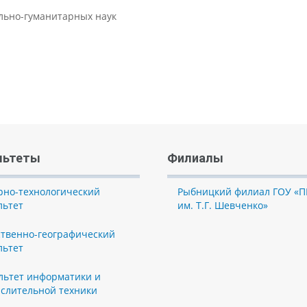
ально-гуманитарных наук
льтеты
Филиалы
рно-технологический
Рыбницкий филиал ГОУ «П
льтет
им. Т.Г. Шевченко»
ственно-географический
льтет
льтет информатики и
слительной техники