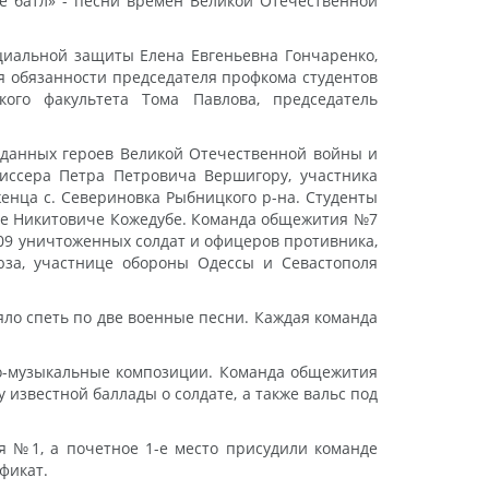
ке батл» - песни времен Великой Отечественной
оциальной защиты Елена Евгеньевна Гончаренко,
я обязанности председателя профкома студентов
кого факультета Тома Павлова, председатель
 данных героев Великой Отечественной войны и
иссера Петра Петровича Вершигору, участника
енца с. Севериновка Рыбницкого р-на. Студенты
ане Никитовиче Кожедубе. Команда общежития №7
09 уничтоженных солдат и офицеров противника,
юза, участнице обороны Одессы и Севастополя
яло спеть по две военные песни. Каждая команда
но-музыкальные композиции. Команда общежития
звестной баллады о солдате, а также вальс под
я №1, а почетное 1-е место присудили команде
фикат.