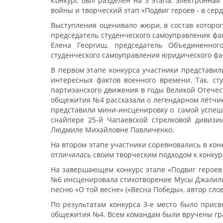
Конкурс был разделен на 3 этапа: электронная
войны и творческий этап «Подвиг героев - в сер
Выступления оценивало жюри, в состав которог
председатель студенческого самоуправления фа
Елена Георгиш, председатель Объединенного
студенческого самоуправления юридического фа
В первом этапе конкурса участники представи
интересных фактов военного времени. Так, с
партизанского движения в годы Великой Отечес
общежития №4 рассказали о легендарном лётчик
представили мини-инсценировку о самой успешн
снайпере 25-й Чапаевской стрелковой дивизи
Людмиле Михайловне Павличенко.
На втором этапе участники соревновались в кон
отличилась своим творческим подходом к конкур
На завершающем конкурс этапе «Подвиг героев
№6 инсценировала стихотворение Мусы Джалиля 
песню «О той весне» («Весна Победы», автор сло
По результатам конкурса 3-е место было прис
общежития №4. Всем командам были вручены гра