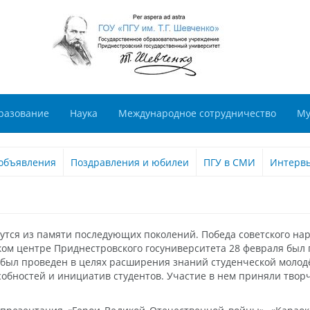
разование
Наука
Международное сотрудничество
Му
объявления
Поздравления и юбилеи
ПГУ в СМИ
Интерв
трутся из памяти последующих поколений. Победа советского на
ком центре Приднестровского госуниверситета 28 февраля был
 был проведен в целях расширения знаний студенческой молод
собностей и инициатив студентов. Участие в нем приняли тво