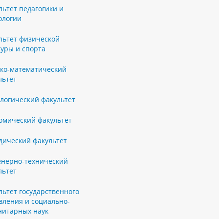
льтет педагогики и
ологии
льтет физической
туры и спорта
ко-математический
льтет
логический факультет
омический факультет
ический факультет
нерно-технический
льтет
льтет государственного
вления и социально-
нитарных наук