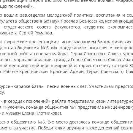
 презентация «Герои Великой Отечественной войны», «Карао
дцах поколений».
о вошли: зав.отделом молодежной политики, воспитания и с
культета общественных наук Ярослав Безносенко, исполняюща
 студенческого совета факультетов, студентка экономичес
культета Сергей Романов.
ли творческие презентации с использованием биографических
туденты общежития №6 «а» представили писателя и кинореж
твенной войны, генерал-майора, Героя Советского Союза, урож
е-асе, маршале авиации, трижды Герое Советского Союза Ив
ой женщине-снайпере в мировой истории, на счету которой 3
и Рабоче-Крестьянской Красной Армии, Герое Советского Со
курсе «Караоке батл» - песни военных лет. Участникам предсто
су.
 - в сердцах поколений» ребята представили свои литератур
«Чулочки», команда общежития №1 представила инсценировку и
в и музыки Елена Плотникова).
воено общежитию №6, 2-е место досталось команде общежити
моты за участие. Победителям вручили также денежный серти