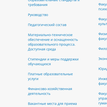
Факу
требования
псих
Руководство
Факу
куль
Педагогический состав
Физи
Материально-техническое
факу
обеспечение и оснащенность
образовательного процесса.
Фило
Доступная среда
Экон
Стипендии и меры поддержки
обучающихся
Юрид
Платные образовательные
услуги
Инже
факу
Финансово-хозяйственная
деятельность
Факу
упра
гума
Вакантные места для приема