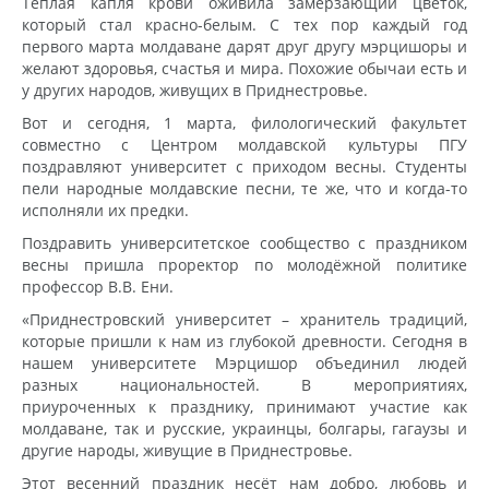
Теплая капля крови оживила замерзающий цветок,
который стал красно-белым. С тех пор каждый год
первого марта молдаване дарят друг другу мэрцишоры и
желают здоровья, счастья и мира. Похожие обычаи есть и
у других народов, живущих в Приднестровье.
Вот и сегодня, 1 марта, филологический факультет
совместно с Центром молдавской культуры ПГУ
поздравляют университет с приходом весны. Студенты
пели народные молдавские песни, те же, что и когда-то
исполняли их предки.
Поздравить университетское сообщество с праздником
весны пришла проректор по молодёжной политике
профессор В.В. Ени.
«Приднестровский университет – хранитель традиций,
которые пришли к нам из глубокой древности. Сегодня в
нашем университете Мэрцишор объединил людей
разных национальностей. В мероприятиях,
приуроченных к празднику, принимают участие как
молдаване, так и русские, украинцы, болгары, гагаузы и
другие народы, живущие в Приднестровье.
Этот весенний праздник несёт нам добро, любовь и