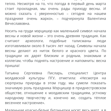
тепло. Несмотря на то, что погода в первый день марта
стоит прохладная, мы очень рады приходу весны. И
можно сказать с уверенностью – сегодня на нашем
празднике очень жарко», – подчеркнула Валентина
Вячеславовна.
Носить на груди мэрцишор как маленький символ начала
весны и новой жизни – это очень древняя традиция. Как
считают археологи, подобные талисманы люди
изготавливали около 8 тысяч лет назад. Символы начала
весны делают из ниток белого и красного цвета. По
традиции их дарят близким и родным, знакомым и
коллегам, чтобы поднять настроение и напомнить: весна
пришла!
Татьяна Сергеевна Писларь, специалист Центра
молдавской культуры ПГУ, отметила: «Несмотря на
сюрпризы природы в этом году, мы сумели показать
значимую роль праздника Мэрцишор в приднестровском
обществе, отношение к молдавским традициям, устному
народному творчеству и, конечно же, создать тёплое
весеннее настроение».
Маленькие красно-белые бутоньерки носят весь март, а в